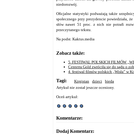
niedorozwój.
Oficjalne statystyki podważają także urzędn
społecznego przy prezydencie powiedziała, że 
słów nawet 51 proc. z nich nie potrafi rozw
przeczytanego tekstu.
Na podst. Kaktus.media
Zobacz także:
5. FESTIWAL POLSKICH FILMÓW „WI
Centerra Gold zwróciła się do sądu o zo
4. festiwal filmów polskich „Wisła” w Ki
Tagi:
Kirgistan
dzieci
bieda
Artykuł nie został jeszcze oceniony.
Oceń artykuł:
Komentarze:
Dodaj Komentarz: