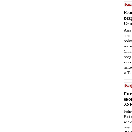
Kaz
Kon
bez
Cen
Azja
stra
poło
ważn
Chin
boga
zaso
naft
w Tu
Ros
Eur
ekon
ZS
Jedn
Puti
wie
międ