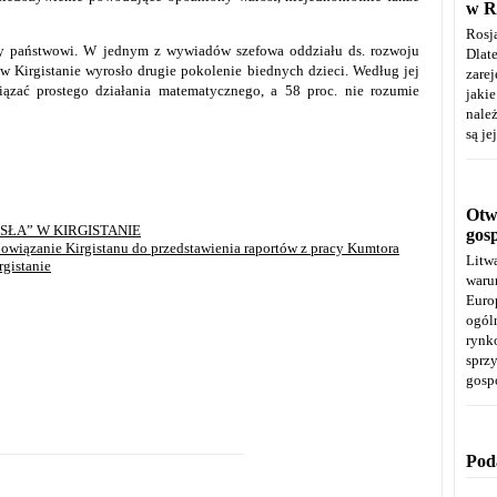
w R
Rosj
icy państwowi. W jednym z wywiadów szefowa oddziału ds. rozwoju
Dla
w Kirgistanie wyrosło drugie pokolenie biednych dzieci. Według jej
zare
iązać prostego działania matematycznego, a 58 proc. nie rozumie
jaki
należ
są je
Otwa
SŁA” W KIRGISTANIE
gos
bowiązanie Kirgistanu do przedstawienia raportów z pracy Kumtora
Litw
rgistanie
warun
Euro
ogól
rynk
spr
gosp
Pod