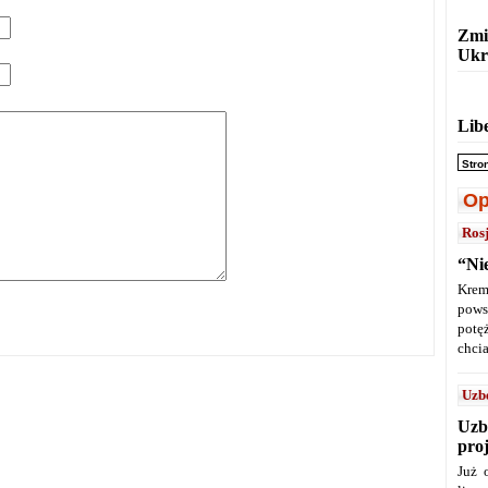
Zmi
Ukr
Lib
Stro
Op
Ros
“Ni
Krem
pows
potę
chcia
Uzb
Uzb
pro
Już 