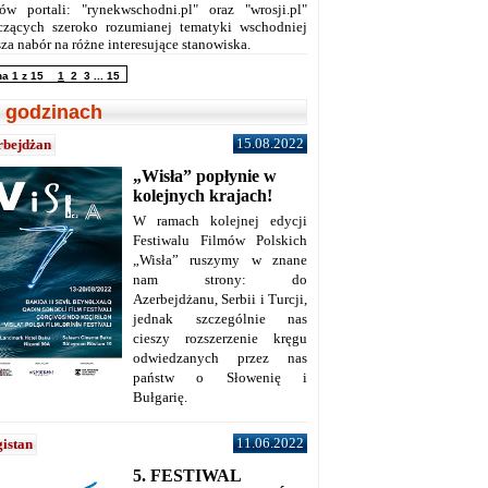
ów portali: "rynekwschodni.pl" oraz "wrosji.pl"
czących szeroko rozumianej tematyki wschodniej
za nabór na różne interesujące stanowiska.
na 1 z 15
1
2
3
...
15
 godzinach
15.08.2022
rbejdżan
„Wisła” popłynie w
kolejnych krajach!
W ramach kolejnej edycji
Festiwalu Filmów Polskich
„Wisła” ruszymy w znane
nam strony: do
Azerbejdżanu, Serbii i Turcji,
jednak szczególnie nas
cieszy rozszerzenie kręgu
odwiedzanych przez nas
państw o Słowenię i
Bułgarię.
11.06.2022
istan
5. FESTIWAL