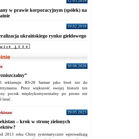
12.03.2018
any w prawie korporacyjnym (spółek) na
ainie
19.02.2018
eralizacja ukraińskiego rynku giełdowego
na 1 z 4
1
2
3
4
inie
30.06.2026
ja
ezniszczalny”
l reklamuje RS-28 Sarmat jako broń nie do
trzymania. Przez większość swojej historii ten
żny pocisk międzykontynentalny po prostu nie
ł latać.
29.05.2023
ekistan
ekistan – krok w stronę zielonych
jektów?
od 2013 roku Chiny systematycznie wprowadzają