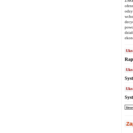
ZSRR
ofen
odz
wcho
decy
powo
dział
ekon
Ukr
Rap
Ukr
Sys
Ukr
Sys
Stro
Za