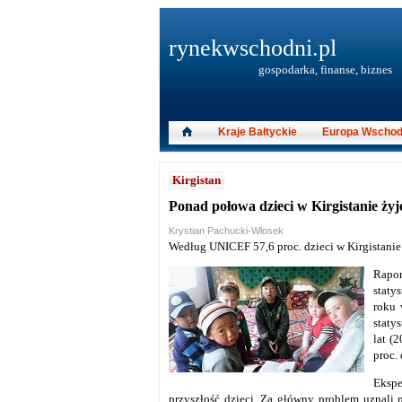
rynekwschodni.pl
gospodarka, finanse, biznes
Kraje Bałtyckie
Europa Wschod
Kirgistan
Ponad połowa dzieci w Kirgistanie żyj
Krystian Pachucki-Włosek
Według UNICEF 57,6 proc. dzieci w Kirgistanie
Rapo
staty
roku 
staty
lat (
proc. 
Eksp
przyszłość dzieci. Za główny problem uznali 