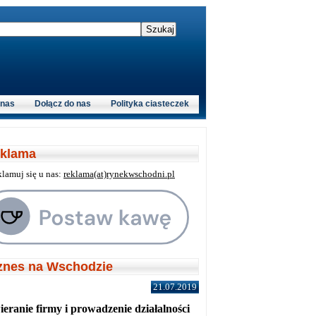
 nas
Dołącz do nas
Polityka ciasteczek
klama
klamuj się u nas:
reklama(at)rynekwschodni.pl
znes na Wschodzie
21.07.2019
eranie firmy i prowadzenie działalności