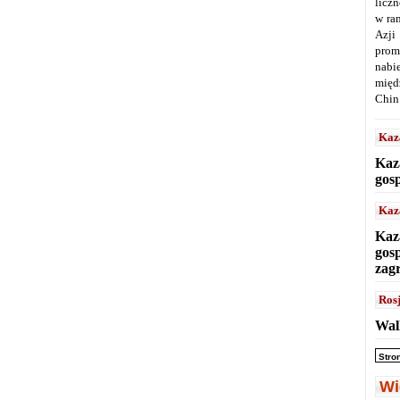
licz
w ra
Azji
prom
nabi
międ
Chin
Kaz
Kaz
gos
Kaz
Kaz
gos
zag
Ros
Wal
Stro
Wi