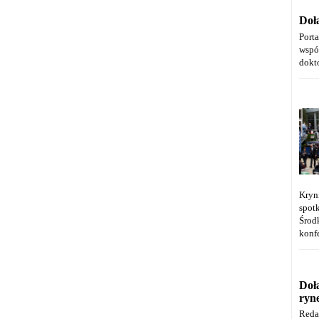
Doł
Port
wspó
dokt
Kryn
spot
Środ
konfe
Doł
ryn
Reda