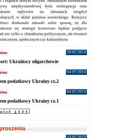
 i rządach Borysa Jelcyna. Naturalnym kierunkiem
sywy międzynarodowej była reintegracja oraz
yskanie wpływów na obszarach niegdyś
dzących w skład państwa sowieckiego. Rosyjscy
denci doskonale zdawali sobie sprawę, że dla
dzenia tej strategii konieczne będzie podjęcie
ań nie tylko o charakterze politycznym, ale również
omicznym, społecznym czy kulturalnym.
26.05.2014
aina
ort: Ukraińscy oligarchowie
04.05.2014
aina
tem podatkowy Ukrainy cz.2
04.05.2014
aina
tem podatkowy Ukrainy cz.1
na 1 z 4
1
2
3
4
proszenia
14.05.2023