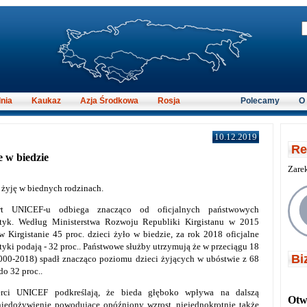
nia
Kaukaz
Azja Środkowa
Rosja
Polecamy
O
10.12.2019
Re
e w biedzie
Zare
 żyję w biednych rodzinach.
rt UNICEF-u odbiega znacząco od oficjalnych państwowych
styk. Według Ministerstwa Rozwoju Republiki Kirgistanu w 2015
w Kirgistanie 45 proc. dzieci żyło w biedzie, za rok 2018 oficjalne
styki podają - 32 proc.. Państwowe służby utrzymują że w przeciągu 18
Bi
2000-2018) spadł znacząco poziomu dzieci żyjących w ubóstwie z 68
do 32 proc..
erci UNICEF podkreślają, że bieda głęboko wpływa na dalszą
Otwi
niedożywienie powodujące opóźniony wzrost, niejednokrotnie także