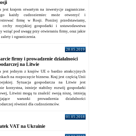
osji
a jest krajem otwartym na inwestycje zagraniczne.
tego każdy cudzoziemiec może otworzyć i
jestrować firmę w Rosji. Poniżej przedstawiamy,
e cechy rosyjskiej gospodarki i ustawodawstwa
y wziąć pod uwagę przy otwieraniu firmy, oraz jakie
j zalety i ograniczenia.
28.05.2019
rcie firmy i prowadzenie działalności
podarczej na Litwie
a jest jednym z krajów UE o bardzo atrakcyjnych
kach na rozpoczęcie biznesu. Kraj jest częścią Unii
pejskiej. Sytuacja gospodarcza na Litwie jest
nie korzystna, istnieje stabilny rozwój gospodarki
owej, Litwini mogą tu znaleźć swoją niszę, istnieją
zyjające warunki prowadzenia działalności
odarczej również dla cudzoziemców.
01.05.2018
atek VAT na Ukrainie