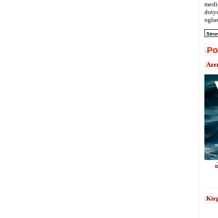
medi
doty
ogłas
Stro
Po
Aze
Kirg