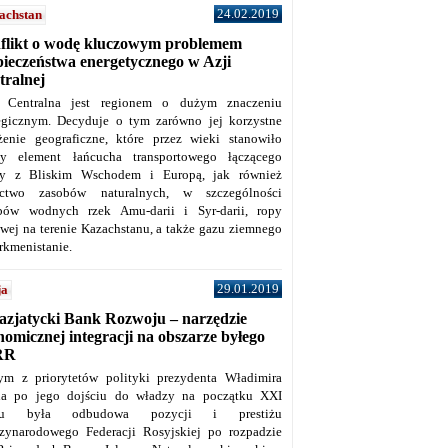
24.02.2019
achstan
flikt o wodę kluczowym problemem
pieczeństwa energetycznego w Azji
tralnej
 Centralna jest regionem o dużym znaczeniu
tegicznym. Decyduje o tym zarówno jej korzystne
żenie geograficzne, które przez wieki stanowiło
y element łańcucha transportowego łączącego
y z Bliskim Wschodem i Europą, jak również
ctwo zasobów naturalnych, w szczególności
bów wodnych rzek Amu-darii i Syr-darii, ropy
owej na terenie Kazachstanu, a także gazu ziemnego
rkmenistanie.
29.01.2019
ja
azjatycki Bank Rozwoju – narzędzie
omicznej integracji na obszarze byłego
RR
ym z priorytetów polityki prezydenta Władimira
na po jego dojściu do władzy na początku XXI
ku była odbudowa pozycji i prestiżu
zynarodowego Federacji Rosyjskiej po rozpadzie