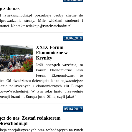
ącz do nas
al rynekwschodni.pl poszukuje osoby chętne do
łprowadzenia strony. Mile widziani studenci i
oranci. Kontakt: redakcja@rynekwschodni.pl
18.06.2019
XXIX Forum
Ekonomiczne w
Krynicy
Jeśli początek września, to
Forum Ekonomiczne. Jeśli
Forum Ekonomiczne, to
ica. Od dwudziestu dziewięciu lat to najważniejsze
kanie politycznych i ekonomicznych elit Europy
kowo-Wschodniej. W tym roku hasło przewodnie
rencji brzmi – „Europa jutra. Silna, czyli jaka?”
05.04.2017
ącz do nas. Zostań redaktorem
ekwschodni.pl
kcja specjalistycznych oraz wchodzących na rynek