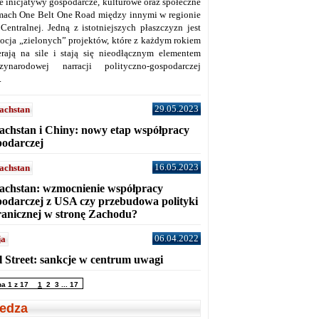
ne inicjatywy gospodarcze, kulturowe oraz społeczne
mach One Belt One Road między innymi w regionie
 Centralnej. Jedną z istotniejszych płaszczyzn jest
ocja „zielonych” projektów, które z każdym rokiem
erają na sile i stają się nieodłącznym elementem
zynarodowej narracji polityczno-gospodarczej
.
29.05.2023
achstan
achstan i Chiny: nowy etap współpracy
podarczej
16.05.2023
achstan
achstan: wzmocnienie współpracy
podarczej z USA czy przebudowa polityki
ranicznej w stronę Zachodu?
06.04.2022
ja
l Street: sankcje w centrum uwagi
na 1 z 17
1
2
3
...
17
edza