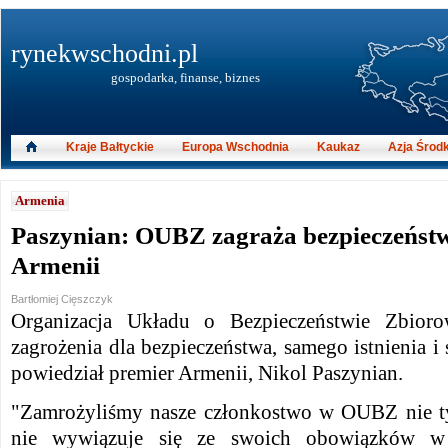
rynekwschodni.pl
gospodarka, finanse, biznes
Kraje Bałtyckie
Europa Wschodnia
Kaukaz
Azja Środ
Armenia
Paszynian: OUBZ zagraża bezpieczeństw
Armenii
Bartłomiej Cięszczyk
Organizacja Układu o Bezpieczeństwie Zbio
zagrożenia dla bezpieczeństwa, samego istnienia i
powiedział premier Armenii, Nikol Paszynian.
"Zamrożyliśmy nasze członkostwo w OUBZ nie t
nie wywiązuje się ze swoich obowiązków w 