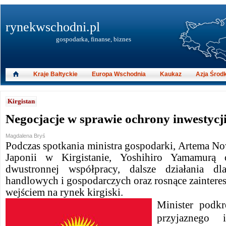
rynekwschodni.pl
gospodarka, finanse, biznes
Kraje Bałtyckie
Europa Wschodnia
Kaukaz
Azja Środ
Kirgistan
Negocjacje w sprawie ochrony inwestycj
Magdalena Bryś
Podczas spotkania ministra gospodarki, Artema 
Japonii w Kirgistanie, Yoshihiro Yamamurą 
dwustronnej współpracy, dalsze działania d
handlowych i gospodarczych oraz rosnące zaintere
wejściem na rynek kirgiski.
Minister podkr
przyjaznego 