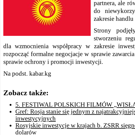
partnera, ale r
do niewykorzy
zakresie handlu
Strony podję
stworzeniu reg
dla wzmocnienia współpracy w zakresie inwesty
rozpocząć formalne negocjacje w sprawie zawarc
sprawie ochrony i promocji inwestycji.
Na podst. kabar.kg
Zobacz także:
5. FESTIWAL POLSKICH FILMÓW „WISŁ
Gref: Rosja stanie się jednym z najatrakcyjni
inwestycyjnych
Rosyjskie inwestycje w krajach b. ZSRR sięgn
dolarów