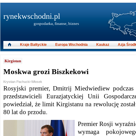
rynekwschodni.pl
gospodarka, finanse, biznes
Kraje Bałtyckie
Europa Wschodnia
Kaukaz
Azja Środ
Kirgistan
Moskwa grozi Biszkekowi
Krystian Pachucki-Włosek
Rosyjski premier, Dmitrij Miedwiediew podczas
przedstawicieli Eurazjatyckiej Unii Gospodarc
powiedział, że limit Kirgistanu na rewolucję zosta
80 lat do przodu.
Premier Rosji wyraźni
wymaga pokojowego