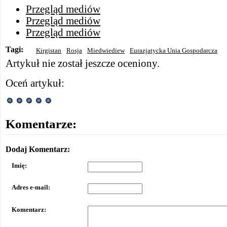
Przegląd mediów
Przegląd mediów
Przegląd mediów
Tagi:
Kirgistan
Rosja
Miedwiediew
Eurazjatycka Unia Gospodarcza
Artykuł nie został jeszcze oceniony.
Oceń artykuł:
Komentarze:
Dodaj Komentarz:
Imię:
Adres e-mail:
Komentarz: