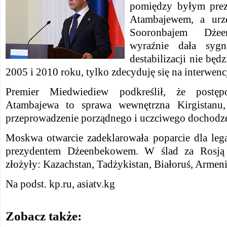
pomiędzy byłym pre
Atambajewem, a urz
Sooronbajem Dże
wyraźnie dała syg
destabilizacji nie będ
2005 i 2010 roku, tylko zdecyduję się na interwenc
Premier Miedwiediew podkreślił, że postę
Atambajewa to sprawa wewnętrzna Kirgistanu,
przeprowadzenie porządnego i uczciwego dochodze
Moskwa otwarcie zadeklarowała poparcie dla lega
prezydentem Dżeenbekowem. W ślad za Rosją t
złożyły: Kazachstan, Tadżykistan, Białoruś, Armeni
Na podst. kp.ru, asiatv.kg
Zobacz także: