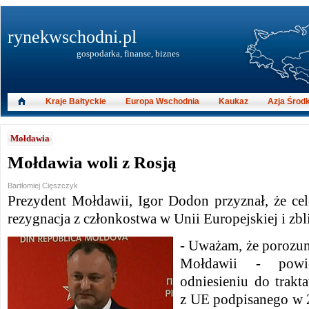
rynekwschodni.pl
gospodarka, finanse, biznes
Kraje Bałtyckie
Europa Wschodnia
Kaukaz
Azja Środ
Mołdawia
Mołdawia woli z Rosją
Bartłomiej Cięszczyk
Prezydent Mołdawii, Igor Dodon przyznał, że cel
rezygnacja z członkostwa w Unii Europejskiej i zbli
- Uważam, że porozumi
Mołdawii - powi
odniesieniu do trakt
z UE podpisanego w 2