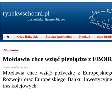
rynekwschodni.pl
gospodarka, finanse, biznes
Kraje Bałtyckie
Europa Wschodnia
Kaukaz
Azja Środ
Mołdawia
Mołdawia chce wziąć pieniądze z EBOiR 
Bartłomiej Cięszczyk
Mołdawia chce wziąć pożyczkę z Europejski
Rozwoju oraz Europejskiego Banku Inwestycyj
tras kolejowych.