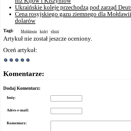
niż Kijów i Kiszyniów
Ukraińskie koleje przechodzą pod zarząd Deu
Cena rosyjskiego gazu ziemnego dla Mołdawi
dolarów
Tagi:
Mołdawia
kolej
eboir
Artykuł nie został jeszcze oceniony.
Oceń artykuł:
Komentarze:
Dodaj Komentarz:
Imię:
Adres e-mail:
Komentarz: