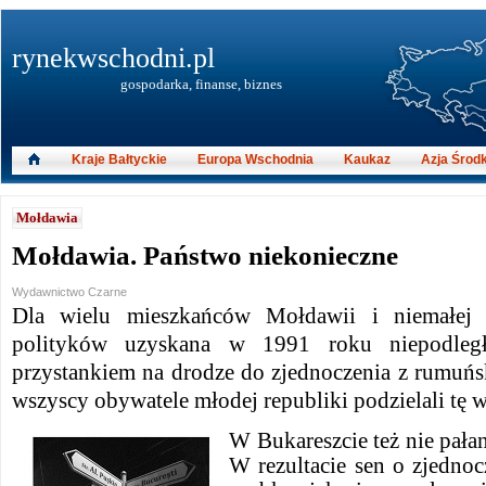
rynekwschodni.pl
gospodarka, finanse, biznes
Kraje Bałtyckie
Europa Wschodnia
Kaukaz
Azja Środ
Mołdawia
Mołdawia. Państwo niekonieczne
Wydawnictwo Czarne
Dla wielu mieszkańców Mołdawii i niemałej 
polityków uzyskana w 1991 roku niepodległ
przystankiem na drodze do zjednoczenia z rumuńs
wszyscy obywatele młodej republiki podzielali tę w
W Bukareszcie też nie pała
W rezultacie sen o zjednoc