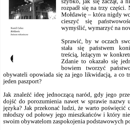
szybko, jak się zaczął, a n
rozpadł się na trzy części. 
Mołdawię – która nigdy wcz
cieszyć się państwowoś
wymyślić, wymarzyć na no
Sprawić, by w oczach swo
stała się państwem kon
treścią, leżącym w konkre
Zdanie to okazało się jed
bowiem tworzyć państwo
obywateli opowiada się za jego likwidacją, a co tr
jeden paszport?
Jak znaleźć ideę jednoczącą naród, gdy jego przed
dojść do porozumienia nawet w sprawie nazwy 
języka? Jak przekonać ludzi, że warto poświęcić co
młodszy od połowy jego mieszkańców i który nie
swoim obywatelom zaspokojenia podstawowych po