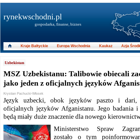
rynekwschodni.pl
gospodarka, finanse, biznes
Kraje Bałtyckie
Europa Wschodnia
Kaukaz
Azja Środ
Uzbekistan
MSZ Uzbekistanu: Talibowie obiecali z
jako jeden z oficjalnych języków Afgani
Krystian Pachucki-Włosek
Język uzbecki, obok języków paszto i dari,
oficjalnych języków Afganistanu.
Jego badania i
będą miały duże znaczenie dla nowego kierownictw
Ministerstwo Spraw Zagran
zostało o tym poinformowa