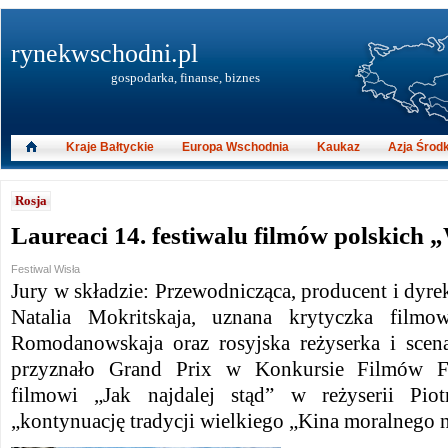
rynekwschodni.pl
gospodarka, finanse, biznes
Kraje Bałtyckie
Europa Wschodnia
Kaukaz
Azja Środ
Rosja
Laureaci 14. festiwalu filmów polskich 
Festiwal Wisła
Jury w składzie: Przewodnicząca, producent i dyr
Natalia Mokritskaja, uznana krytyczka filmo
Romodanowskaja oraz rosyjska reżyserka i scen
przyznało Grand Prix w Konkursie Filmów F
filmowi „Jak najdalej stąd” w reżyserii Pio
„kontynuację tradycji wielkiego „Kina moralnego 