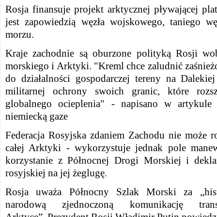
Rosja finansuje projekt arktycznej pływającej pl
jest zapowiedzią węzła wojskowego, taniego wę
morzu.
Kraje zachodnie są oburzone polityką Rosji wo
morskiego i Arktyki.
"Kreml chce zaludnić zaśnieżo
do działalności gospodarczej tereny na Dalekie
militarnej ochrony swoich granic, które roz
globalnego ocieplenia" - napisano w artykul
niemiecką gaze
Federacja Rosyjska zdaniem Zachodu nie może roś
całej Arktyki - wykorzystuje jednak pole manew
korzystanie z Północnej Drogi Morskiej i dekla
rosyjskiej na jej żeglugę.
Rosja uważa Północny Szlak Morski za „hist
narodową zjednoczoną komunikację tra