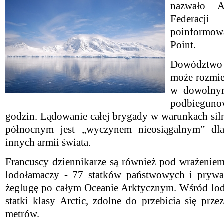
nazwało A
Federac
poinformow
Point.
Dowództwo 
może rozmie
w dowolnym
podbiegun
godzin. Lądowanie całej brygady w warunkach sil
północnym jest „wyczynem nieosiągalnym” dla
innych armii świata.
Francuscy dziennikarze są również pod wrażeniem 
lodołamaczy - 77 statków państwowych i prywa
żeglugę po całym Oceanie Arktycznym.
Wśród lod
statki klasy Arctic, zdolne do przebicia się prze
metrów.