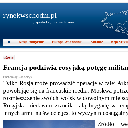
rynekwschodni.pl
gospodarka, finanse, biznes
Kraje Bałtyckie
Europa Wschodnia
Kaukaz
Azja Środ
Rosja
Francja podziwia rosyjską potęgę milit
Bartłomiej Cięszczyk
Tylko Rosja może prowadzić operacje w całej Arkty
powołując się na francuskie media.
Moskwa potrzeb
rozmieszczenie swoich wojsk w dowolnym miejscu
Rosyjska niedawno zrzuciła całą brygadę w tem
innych armii na świecie jest to wyczyn nieosiągalny
Źródło we