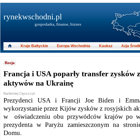
rynekwschodni.pl
gospodarka, finanse, biznes
Kraje Bałtyckie
Europa Wschodnia
Kaukaz
Azja Środ
Rosja
Francja i USA poparły transfer zysków z
aktywów na Ukrainę
Bartłomiej Cięszczyk
Prezydenci USA i Francji Joe Biden i Emma
wykorzystanie przez Kijów zysków z rosyjskich a
w oświadczeniu obu przywódców krajów po wi
prezydenta w Paryżu zamieszczonym na stronie
Domu.