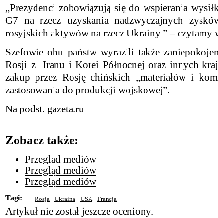
„Prezydenci zobowiązują się do wspierania wysił
G7 na rzecz uzyskania nadzwyczajnych zyskó
rosyjskich aktywów na rzecz Ukrainy ” – czytamy 
Szefowie obu państw wyrazili także zaniepokoje
Rosji z Iranu i Korei Północnej oraz innych kr
zakup przez Rosję chińskich „materiałów i k
zastosowania do produkcji wojskowej”.
Na podst. gazeta.ru
Zobacz także:
Przegląd mediów
Przegląd mediów
Przegląd mediów
Tagi:
Rosja
Ukraina
USA
Francja
Artykuł nie został jeszcze oceniony.