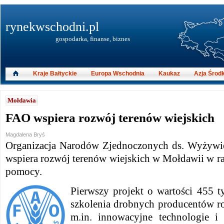
rynekwschodni.pl
gospodarka, finanse, biznes
Kraje Bałtyckie
Europa Wschodnia
Kaukaz
Azja Środ
Mołdawia
FAO wspiera rozwój terenów wiejskich
Magdalena Bryś
Organizacja Narodów Zjednoczonych ds. Wyżywie
wspiera rozwój terenów wiejskich w Mołdawii w 
pomocy.
Pierwszy projekt o wartości 455 t
szkolenia drobnych producentów r
m.in. innowacyjne technologie i