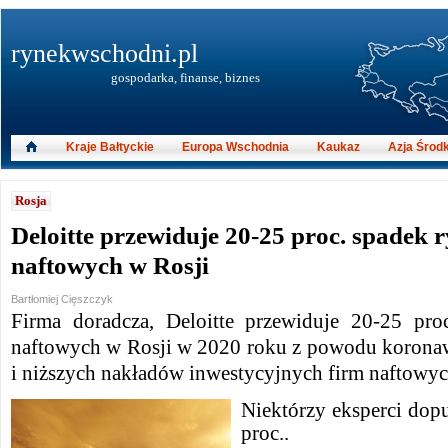
rynekwschodni.pl
gospodarka, finanse, biznes
Kraje Bałtyckie
Europa Wschodnia
Kaukaz
Azja Środ
Rosja
Deloitte przewiduje 20-25 proc. spadek 
naftowych w Rosji
Bartłomiej Cięszczyk
Firma doradcza, Deloitte przewiduje 20-25 pro
naftowych w Rosji w 2020 roku z powodu koron
i niższych nakładów inwestycyjnych firm naftowyc
Niektórzy eksperci dop
proc..