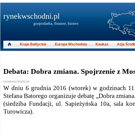
rynekwschodni.pl
gospodarka, finanse, biznes
Kraje Bałtyckie
Europa Wschodnia
Kaukaz
Azja Środ
Debata: Dobra zmiana. Spojrzenie z M
rynekwschodni.pl
W dniu 6 grudnia 2016 (wtorek) w godzinach 11
Stefana Batorego organizuje debatę „Dobra zmian
(siedziba Fundacji, ul. Sapieżyńska 10a, sala ko
Turowicza).