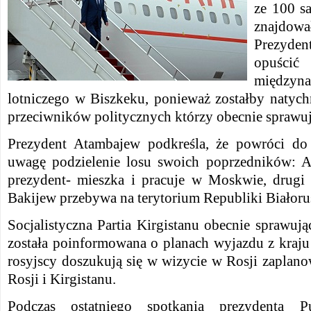
ze 100 s
znajdował
Prezyden
opuś
między
lotniczego w Biszkeku, ponieważ zostałby natych
przeciwników politycznych którzy obecnie sprawuj
Prezydent Atambajew podkreśla, że powróci do 
uwagę podzielenie losu swoich poprzedników: A
prezydent- mieszka i pracuje w Moskwie, drugi
Bakijew przebywa na terytorium Republiki Białoru
Socjalistyczna Partia Kirgistanu obecnie sprawują
została poinformowana o planach wyjazdu z kraj
rosyjscy doszukują się w wizycie w Rosji zaplan
Rosji i Kirgistanu.
Podczas ostatniego spotkania prezydenta P