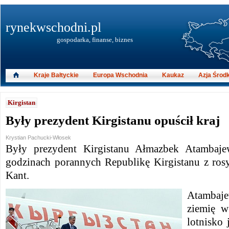
rynekwschodni.pl
gospodarka, finanse, biznes
Kraje Bałtyckie
Europa Wschodnia
Kaukaz
Azja Środ
Kirgistan
Były prezydent Kirgistanu opuścił kraj
Krystian Pachucki-Włosek
Były prezydent Kirgistanu Ałmazbek Atambaje
godzinach porannych Republikę Kirgistanu z rosy
Kant.
Atambaj
ziemię w
lotnisko