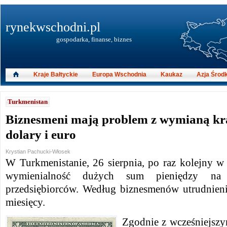
rynekwschodni.pl
gospodarka, finanse, biznes
Kraje Bałtyckie
Europa Wschodnia
Kaukaz
Azja Środ
Turkmenistan
Biznesmeni mają problem z wymianą kr
dolary i euro
Krystian Pachucki-Włosek
W Turkmenistanie, 26 sierpnia, po raz kolejny w
wymienialność dużych sum pieniędzy na
przedsiębiorców. Według biznesmenów utrudnien
miesięcy.
Zgodnie z wcześniejsz