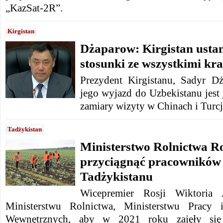
„KazSat-2R”.
Kirgistan
Dżaparow: Kirgistan usta
stosunki ze wszystkimi kr
Prezydent Kirgistanu, Sadyr D
jego wyjazd do Uzbekistanu jest 
zamiary wizyty w Chinach i Turcj
Tadżykistan
Ministerstwo Rolnictwa Ro
przyciągnąć pracowników
Tadżykistanu
Wicepremier Rosji Wiktoria 
Ministerstwu Rolnictwa, Ministerstwu Pracy 
Wewnętrznych, aby w 2021 roku zajęły się 