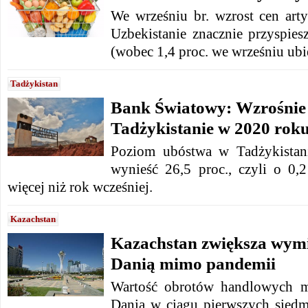
We wrześniu br. wzrost cen ar
Uzbekistanie znacznie przyspiesz
(wobec 1,4 proc. we wrześniu ub
Tadżykistan
Bank Światowy: Wzrośnie 
Tadżykistanie w 2020 rok
Poziom ubóstwa w Tadżykista
wynieść 26,5 proc., czyli o 0
więcej niż rok wcześniej.
Kazachstan
Kazachstan zwiększa wym
Danią mimo pandemii
Wartość obrotów handlowych m
Danią w ciągu pierwszych sied