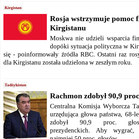
Kirgistan
Rosja wstrzymuje pomoc f
Kirgistanu
Moskwa nie udzieli wsparcia f
dopóki sytuacja polityczna w Kirg
się - poinformowały źródła RBC. Ostatni raz ro
dla Kirgistanu została udzielona w zeszłym roku.
Tadżykistan
Rachmon zdobył 90,9 proc
Centralna Komisja Wyborcza Tadż
urzędująca głowa państwa, 68-
zdobył 90,9 proc. gł
prezydenckich.
Aby wygrać, 
najmniej 50 proc. głosów.