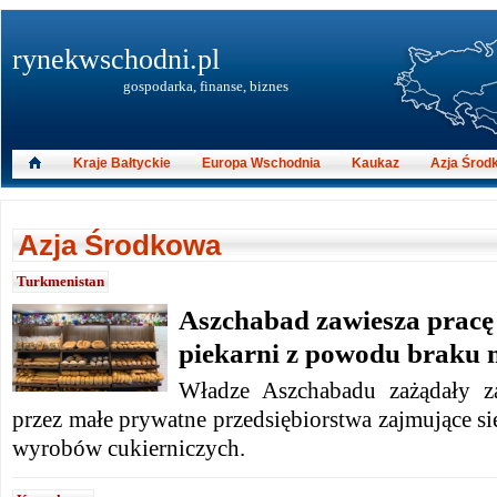
rynekwschodni.pl
gospodarka, finanse, biznes
Kraje Bałtyckie
Europa Wschodnia
Kaukaz
Azja Środ
Azja Środkowa
Turkmenistan
Aszchabad zawiesza prac
piekarni z powodu braku 
Władze Aszchabadu zażądały za
przez małe prywatne przedsiębiorstwa zajmujące s
wyrobów cukierniczych.