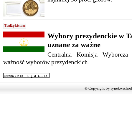
Tadżykistan
Wybory prezydenckie w Ta
uznane za ważne
Centralna Komisja Wyborcza T
ważność wyborów prezydenckich.
Strona 2 z 15
1
2
3
4
...
15
© Copyright by
rynekwschod