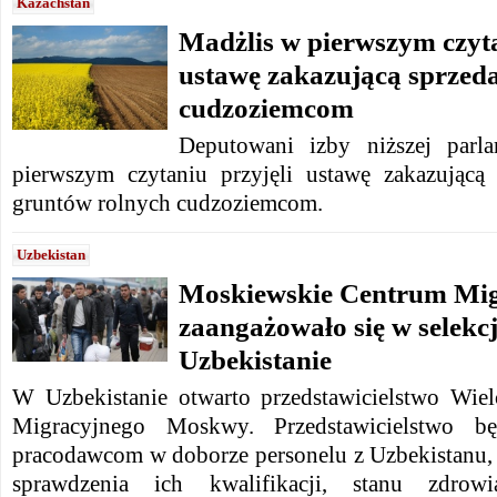
Kazachstan
Madżlis w pierwszym czyta
ustawę zakazującą sprzeda
cudzoziemcom
Deputowani izby niższej parl
pierwszym czytaniu przyjęli ustawę zakazującą
gruntów rolnych cudzoziemcom.
Uzbekistan
Moskiewskie Centrum Mig
zaangażowało się w selekc
Uzbekistanie
W
Uzbekistanie
otwarto przedstawicielstwo Wie
Migracyjnego
Moskwy.
Przedstawicielstwo 
pracodawcom w doborze personelu z Uzbekistanu, 
sprawdzenia ich kwalifikacji, stanu zdro