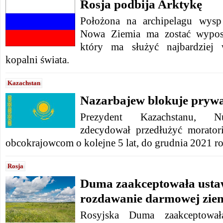
Rosja podbija Arktykę
Położona na archipelagu wysp
Nowa Ziemia ma zostać wypos
który ma służyć najbardziej 
kopalni świata.
Kazachstan
Nazarbajew blokuje prywa
Prezydent Kazachstanu, Nu
zdecydował przedłużyć morator
obcokrajowcom o kolejne 5 lat, do grudnia 2021 r
Rosja
Duma zaakceptowała usta
rozdawanie darmowej zie
Rosyjska Duma zaakceptowała