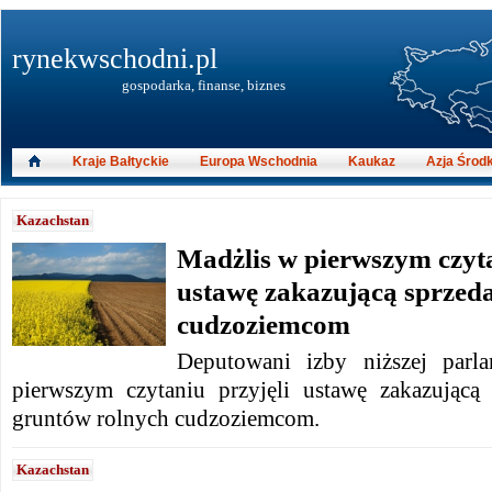
rynekwschodni.pl
gospodarka, finanse, biznes
Kraje Bałtyckie
Europa Wschodnia
Kaukaz
Azja Środ
Kazachstan
Madżlis w pierwszym czyta
ustawę zakazującą sprzeda
cudzoziemcom
Deputowani izby niższej parl
pierwszym czytaniu przyjęli ustawę zakazującą
gruntów rolnych cudzoziemcom.
Kazachstan