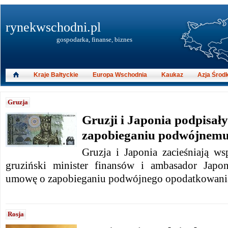
rynekwschodni.pl
gospodarka, finanse, biznes
Kraje Bałtyckie
Europa Wschodnia
Kaukaz
Azja Środ
Gruzja
Gruzji i Japonia podpisał
zapobieganiu podwójnem
Gruzja i Japonia zacieśniają ws
gruziński minister finansów i ambasador Japon
umowę o zapobieganiu podwójnego opodatkowani
Rosja