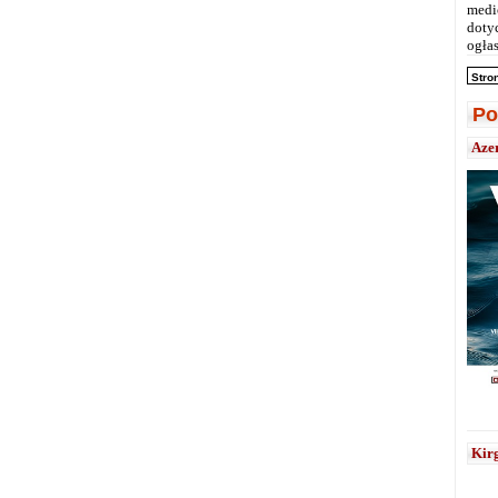
medi
doty
ogłas
Stro
Po
Aze
Kirg