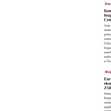
Kaz
Kon
bez
Cen
Azja
stra
poło
ważn
Chin
boga
zaso
naft
w Tu
Ros
Eur
ekon
ZS
Jedn
Puti
wie
międ