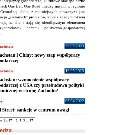
ne inicjatywy gospodarcze, kulturowe oraz społeczne
mach One Belt One Road między innymi w regionie
 Centralnej. Jedną z istotniejszych płaszczyzn jest
ocja „zielonych” projektów, które z każdym rokiem
erają na sile i stają się nieodłącznym elementem
zynarodowej narracji polityczno-gospodarczej
.
29.05.2023
achstan
achstan i Chiny: nowy etap współpracy
podarczej
16.05.2023
achstan
achstan: wzmocnienie współpracy
podarczej z USA czy przebudowa polityki
ranicznej w stronę Zachodu?
06.04.2022
ja
l Street: sankcje w centrum uwagi
na 1 z 17
1
2
3
...
17
edza