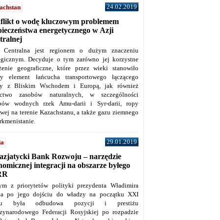
24.02.2019
achstan
flikt o wodę kluczowym problemem
pieczeństwa energetycznego w Azji
tralnej
 Centralna jest regionem o dużym znaczeniu
tegicznym. Decyduje o tym zarówno jej korzystne
żenie geograficzne, które przez wieki stanowiło
y element łańcucha transportowego łączącego
y z Bliskim Wschodem i Europą, jak również
ctwo zasobów naturalnych, w szczególności
bów wodnych rzek Amu-darii i Syr-darii, ropy
owej na terenie Kazachstanu, a także gazu ziemnego
rkmenistanie.
29.01.2019
ja
azjatycki Bank Rozwoju – narzędzie
omicznej integracji na obszarze byłego
RR
ym z priorytetów polityki prezydenta Władimira
na po jego dojściu do władzy na początku XXI
ku była odbudowa pozycji i prestiżu
zynarodowego Federacji Rosyjskiej po rozpadzie