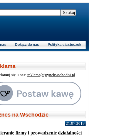
 nas
Dołącz do nas
Polityka ciasteczek
klama
klamuj się u nas:
reklama(at)rynekwschodni.pl
znes na Wschodzie
21.07.2019
eranie firmy i prowadzenie działalności