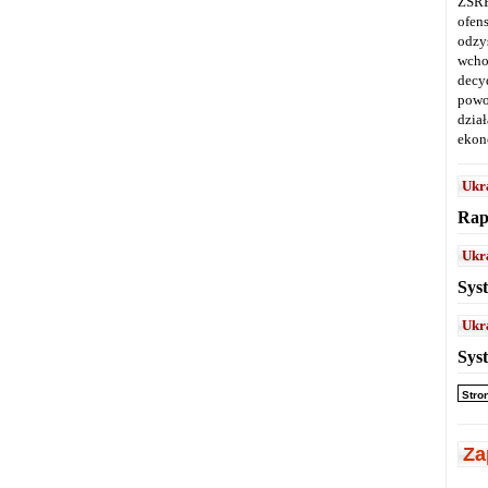
ZSRR
ofen
odz
wcho
decy
powo
dział
ekon
Ukr
Rap
Ukr
Sys
Ukr
Sys
Stro
Za