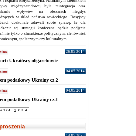
 i rządach Borysa Jelcyna. Naturalnym kierunkiem
sywy międzynarodowej była reintegracja oraz
yskanie wpływów na obszarach niegdyś
dzących w skład państwa sowieckiego. Rosyjscy
denci doskonale zdawali sobie sprawę, że dla
dzenia tej strategii konieczne będzie podjęcie
ań nie tylko o charakterze politycznym, ale również
omicznym, społecznym czy kulturalnym.
26.05.2014
aina
ort: Ukraińscy oligarchowie
04.05.2014
aina
tem podatkowy Ukrainy cz.2
04.05.2014
aina
tem podatkowy Ukrainy cz.1
na 1 z 4
1
2
3
4
proszenia
14.05.2023