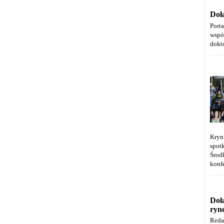
Doł
Port
wspó
dokt
Kryn
spot
Środ
konfe
Doł
ryn
Reda