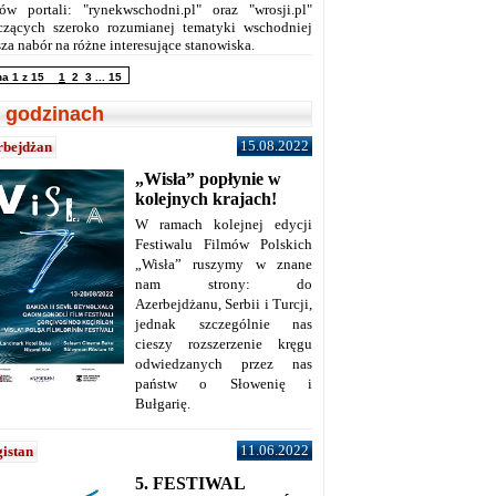
ów portali: "rynekwschodni.pl" oraz "wrosji.pl"
czących szeroko rozumianej tematyki wschodniej
za nabór na różne interesujące stanowiska.
na 1 z 15
1
2
3
...
15
 godzinach
15.08.2022
rbejdżan
„Wisła” popłynie w
kolejnych krajach!
W ramach kolejnej edycji
Festiwalu Filmów Polskich
„Wisła” ruszymy w znane
nam strony: do
Azerbejdżanu, Serbii i Turcji,
jednak szczególnie nas
cieszy rozszerzenie kręgu
odwiedzanych przez nas
państw o Słowenię i
Bułgarię.
11.06.2022
istan
5. FESTIWAL