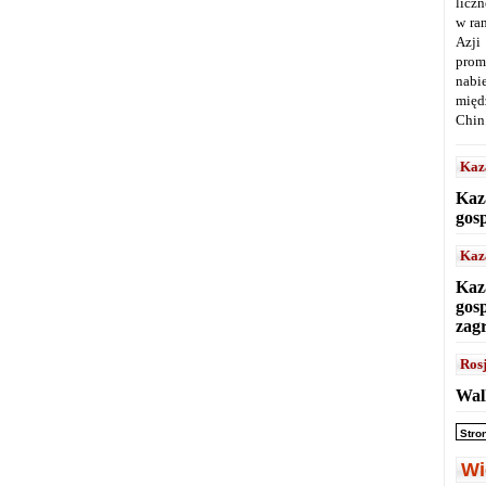
licz
w ra
Azji
prom
nabi
międ
Chin
Kaz
Kaz
gos
Kaz
Kaz
gos
zag
Ros
Wal
Stro
Wi