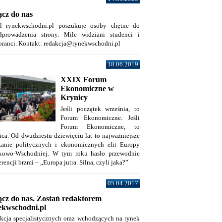
ącz do nas
al rynekwschodni.pl poszukuje osoby chętne do
łprowadzenia strony. Mile widziani studenci i
oranci. Kontakt: redakcja@rynekwschodni.pl
18.06.2019
XXIX Forum
Ekonomiczne w
Krynicy
Jeśli początek września, to
Forum Ekonomiczne. Jeśli
Forum Ekonomiczne, to
ica. Od dwudziestu dziewięciu lat to najważniejsze
kanie politycznych i ekonomicznych elit Europy
kowo-Wschodniej. W tym roku hasło przewodnie
rencji brzmi – „Europa jutra. Silna, czyli jaka?”
05.04.2017
ącz do nas. Zostań redaktorem
ekwschodni.pl
kcja specjalistycznych oraz wchodzących na rynek