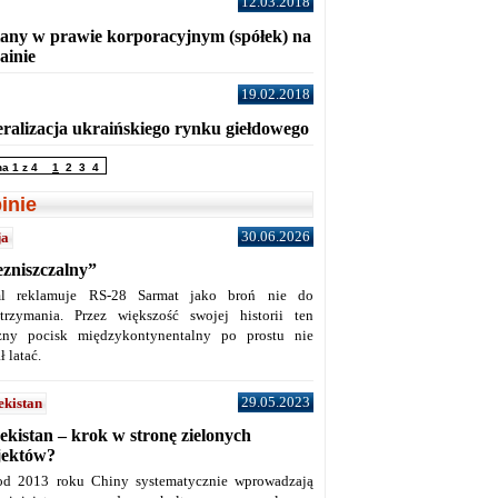
12.03.2018
any w prawie korporacyjnym (spółek) na
ainie
19.02.2018
eralizacja ukraińskiego rynku giełdowego
na 1 z 4
1
2
3
4
inie
30.06.2026
ja
ezniszczalny”
l reklamuje RS-28 Sarmat jako broń nie do
trzymania. Przez większość swojej historii ten
żny pocisk międzykontynentalny po prostu nie
ł latać.
29.05.2023
ekistan
ekistan – krok w stronę zielonych
jektów?
od 2013 roku Chiny systematycznie wprowadzają