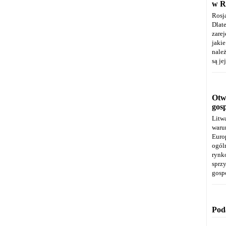
w R
Rosj
Dla
zare
jaki
należ
są je
Otwa
gos
Litw
warun
Euro
ogól
rynk
spr
gosp
Pod