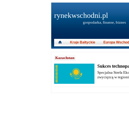
rynekwschodni.pl
gospodarka, finanse, biznes
Kraje Bałtyckie
Europa Wschod
Kazachstan
Sukces technop
Specjalna Strefa Ek
zwycięzcą w regionie