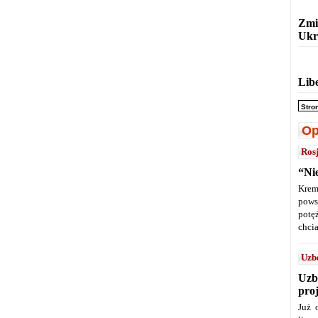
Zmi
Ukr
Lib
Stro
Op
Ros
“Ni
Krem
pows
potę
chcia
Uzb
Uzb
pro
Już 