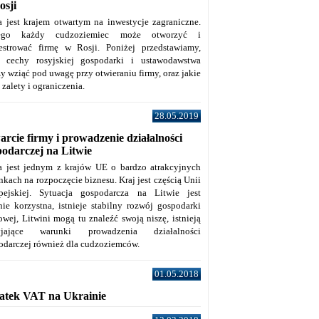
osji
a jest krajem otwartym na inwestycje zagraniczne.
tego każdy cudzoziemiec może otworzyć i
jestrować firmę w Rosji. Poniżej przedstawiamy,
e cechy rosyjskiej gospodarki i ustawodawstwa
y wziąć pod uwagę przy otwieraniu firmy, oraz jakie
j zalety i ograniczenia.
28.05.2019
rcie firmy i prowadzenie działalności
podarczej na Litwie
a jest jednym z krajów UE o bardzo atrakcyjnych
kach na rozpoczęcie biznesu. Kraj jest częścią Unii
pejskiej. Sytuacja gospodarcza na Litwie jest
nie korzystna, istnieje stabilny rozwój gospodarki
owej, Litwini mogą tu znaleźć swoją niszę, istnieją
zyjające warunki prowadzenia działalności
odarczej również dla cudzoziemców.
01.05.2018
atek VAT na Ukrainie