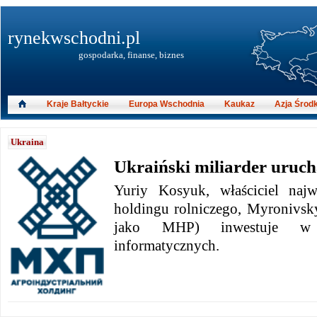
rynekwschodni.pl
gospodarka, finanse, biznes
Kraje Bałtyckie
Europa Wschodnia
Kaukaz
Azja Środ
Ukraina
Ukraiński miliarder uruch
Yuriy Kosyuk, właściciel najw
holdingu rolniczego, Myronivsk
jako MHP) inwestuje w s
informatycznych.