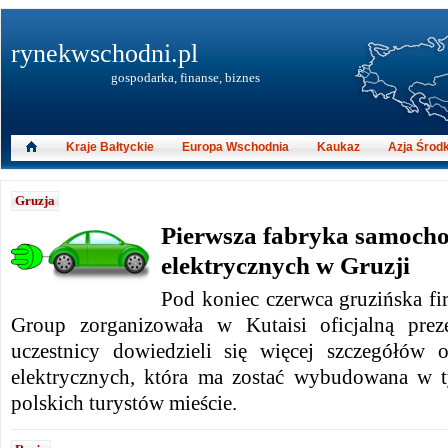
rynekwschodni.pl
gospodarka, finanse, biznes
Kraje Bałtyckie
Europa Wschodnia
Kaukaz
Azja Środ
Gruzja
Pierwsza fabryka samoch
elektrycznych w Gruzji
Pod koniec czerwca gruzińska fi
Group zorganizowała w Kutaisi oficjalną preze
uczestnicy dowiedzieli się więcej szczegółów
elektrycznych, która ma zostać wybudowana w
polskich turystów mieście.