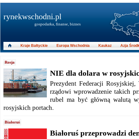
rynekwschodni.pl
gospodarka, finanse, biznes
Kraje Bałtyckie
Europa Wschodnia
Kaukaz
Azja Środ
Rosja
NIE dla dolara w rosyjski
Prezydent Federacji Rosyjskiej,
rządowi wprowadzenie takich pr
rubel ma być główną walutą w
rosyjskich portach.
Białoruś
Białoruś przeprowadzi de