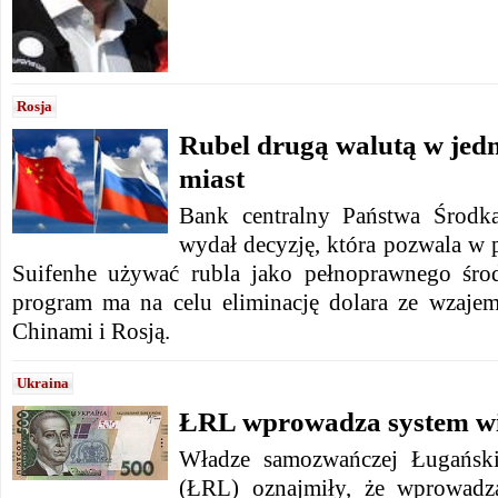
Rosja
Rubel drugą walutą w jed
miast
Bank centralny Państwa Środ
wydał decyzję, która pozwala w 
Suifenhe używać rubla jako pełnoprawnego śro
program ma na celu eliminację dolara ze wzaje
Chinami i Rosją.
Ukraina
ŁRL wprowadza system w
Władze samozwańczej Ługański
(ŁRL) oznajmiły, że wprowadz