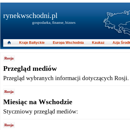
rynekwschodni.pl
gospodarka, finanse, biznes
Kraje Bałtyckie
Europa Wschodnia
Kaukaz
Azja Środ
Rosja
Przegląd mediów
Przegląd wybranych informacji dotyczących Rosji.
Rosja
Miesiąc na Wschodzie
Styczniowy przegląd mediów:
Rosja