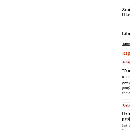
Zmi
Ukr
Lib
Stro
Op
Ros
“Ni
Krem
pows
potę
chcia
Uzb
Uzb
pro
Już 