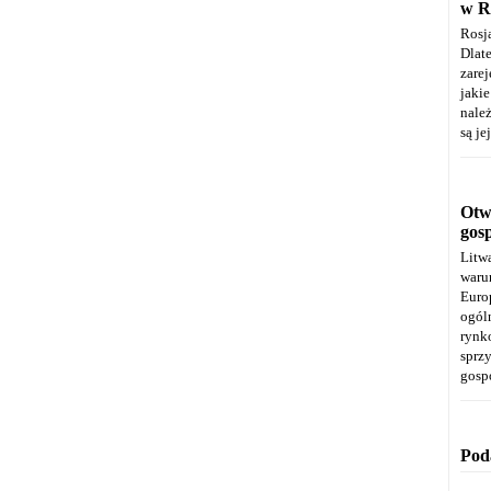
w R
Rosj
Dla
zare
jaki
należ
są je
Otwa
gos
Litw
warun
Euro
ogól
rynk
spr
gosp
Pod