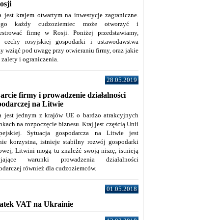
osji
a jest krajem otwartym na inwestycje zagraniczne.
tego każdy cudzoziemiec może otworzyć i
jestrować firmę w Rosji. Poniżej przedstawiamy,
e cechy rosyjskiej gospodarki i ustawodawstwa
y wziąć pod uwagę przy otwieraniu firmy, oraz jakie
j zalety i ograniczenia.
28.05.2019
rcie firmy i prowadzenie działalności
podarczej na Litwie
a jest jednym z krajów UE o bardzo atrakcyjnych
kach na rozpoczęcie biznesu. Kraj jest częścią Unii
pejskiej. Sytuacja gospodarcza na Litwie jest
nie korzystna, istnieje stabilny rozwój gospodarki
owej, Litwini mogą tu znaleźć swoją niszę, istnieją
zyjające warunki prowadzenia działalności
odarczej również dla cudzoziemców.
01.05.2018
atek VAT na Ukrainie