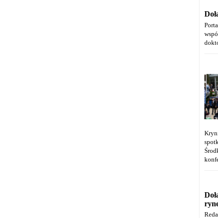
Doł
Port
wspó
dokt
Kryn
spot
Środ
konfe
Doł
ryn
Reda