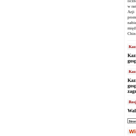
licz
w ra
Azji
prom
nabi
międ
Chin
Kaz
Kaz
gos
Kaz
Kaz
gos
zag
Ros
Wal
Stro
Wi