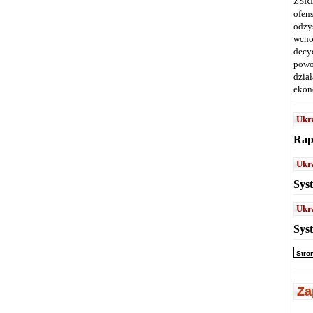
ZSRR
ofen
odz
wcho
decy
powo
dział
ekon
Ukr
Rap
Ukr
Sys
Ukr
Sys
Stro
Za