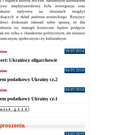
 i rządach Borysa Jelcyna. Naturalnym kierunkiem
sywy międzynarodowej była reintegracja oraz
yskanie wpływów na obszarach niegdyś
dzących w skład państwa sowieckiego. Rosyjscy
denci doskonale zdawali sobie sprawę, że dla
dzenia tej strategii konieczne będzie podjęcie
ań nie tylko o charakterze politycznym, ale również
omicznym, społecznym czy kulturalnym.
26.05.2014
aina
ort: Ukraińscy oligarchowie
04.05.2014
aina
tem podatkowy Ukrainy cz.2
04.05.2014
aina
tem podatkowy Ukrainy cz.1
na 1 z 4
1
2
3
4
proszenia
14.05.2023