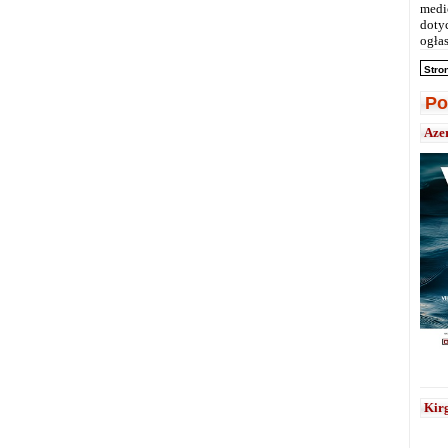
medi
doty
ogłas
Stro
Po
Aze
Kirg