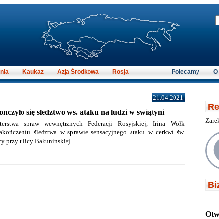
nia
Kaukaz
Azja Środkowa
Rosja
Polecamy
O
21.04.2021
Re
czyło się śledztwo ws. ataku na ludzi w świątyni
Zare
terstwa spraw wewnętrznych Federacji Rosyjskiej, Irina Wołk
akończeniu śledztwa w sprawie sensacyjnego ataku w cerkwi św.
y przy ulicy Bakuninskiej.
Bi
Otwi