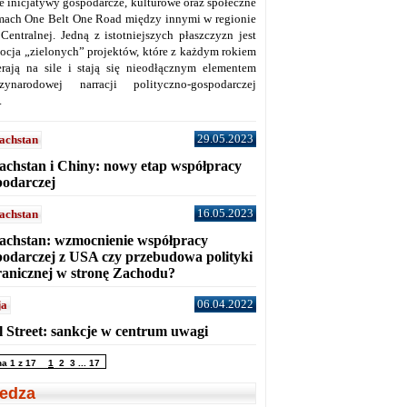
ne inicjatywy gospodarcze, kulturowe oraz społeczne
mach One Belt One Road między innymi w regionie
 Centralnej. Jedną z istotniejszych płaszczyzn jest
ocja „zielonych” projektów, które z każdym rokiem
erają na sile i stają się nieodłącznym elementem
zynarodowej narracji polityczno-gospodarczej
.
29.05.2023
achstan
achstan i Chiny: nowy etap współpracy
podarczej
16.05.2023
achstan
achstan: wzmocnienie współpracy
podarczej z USA czy przebudowa polityki
ranicznej w stronę Zachodu?
06.04.2022
ja
l Street: sankcje w centrum uwagi
na 1 z 17
1
2
3
...
17
edza