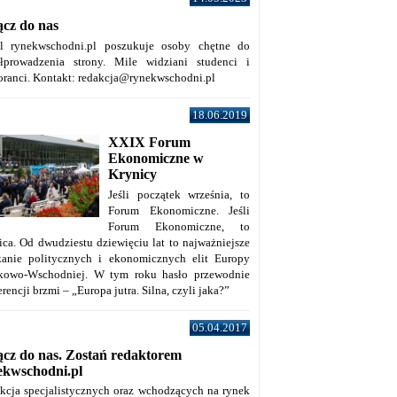
ącz do nas
al rynekwschodni.pl poszukuje osoby chętne do
łprowadzenia strony. Mile widziani studenci i
oranci. Kontakt: redakcja@rynekwschodni.pl
18.06.2019
XXIX Forum
Ekonomiczne w
Krynicy
Jeśli początek września, to
Forum Ekonomiczne. Jeśli
Forum Ekonomiczne, to
ica. Od dwudziestu dziewięciu lat to najważniejsze
kanie politycznych i ekonomicznych elit Europy
kowo-Wschodniej. W tym roku hasło przewodnie
rencji brzmi – „Europa jutra. Silna, czyli jaka?”
05.04.2017
ącz do nas. Zostań redaktorem
ekwschodni.pl
kcja specjalistycznych oraz wchodzących na rynek