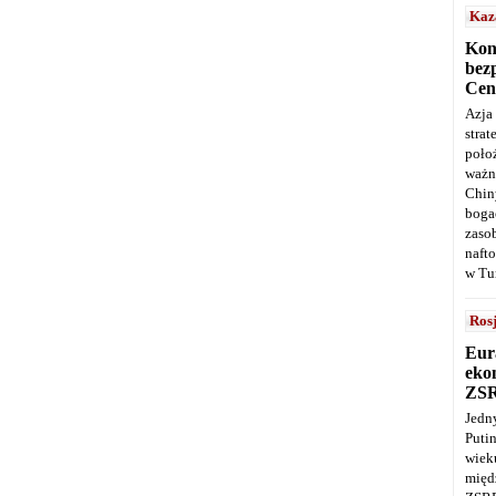
Kaz
Kon
bez
Cen
Azja
stra
poło
ważn
Chin
boga
zaso
naft
w Tu
Ros
Eur
ekon
ZS
Jedn
Puti
wie
międ