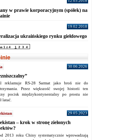
12.03.2018
any w prawie korporacyjnym (spółek) na
ainie
19.02.2018
eralizacja ukraińskiego rynku giełdowego
na 1 z 4
1
2
3
4
inie
30.06.2026
ja
ezniszczalny”
l reklamuje RS-28 Sarmat jako broń nie do
trzymania. Przez większość swojej historii ten
żny pocisk międzykontynentalny po prostu nie
ł latać.
29.05.2023
ekistan
ekistan – krok w stronę zielonych
jektów?
od 2013 roku Chiny systematycznie wprowadzają