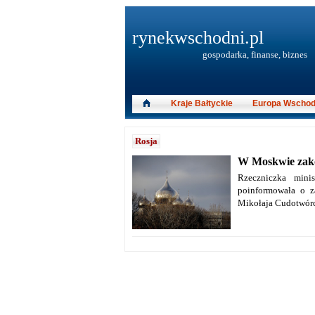
rynekwschodni.pl
gospodarka, finanse, biznes
Kraje Bałtyckie
Europa Wschod
Rosja
W Moskwie zakoń
Rzeczniczka minis
poinformowała o z
Mikołaja Cudotwórc