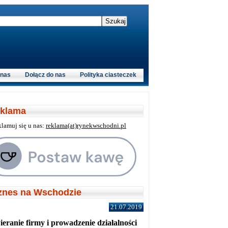
 nas
Dołącz do nas
Polityka ciasteczek
klama
klamuj się u nas:
reklama(at)rynekwschodni.pl
znes na Wschodzie
21.07.2019
eranie firmy i prowadzenie działalności