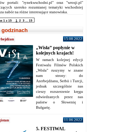
ów portali: "rynekwschodni.pl" oraz "wrosji.pl"
czących szeroko rozumianej tematyki wschodniej
za nabór na różne interesujące stanowiska.
na 1 z 15
1
2
3
...
15
 godzinach
15.08.2022
rbejdżan
„Wisła” popłynie w
kolejnych krajach!
W ramach kolejnej edycji
Festiwalu Filmów Polskich
„Wisła” ruszymy w znane
nam strony: do
Azerbejdżanu, Serbii i Turcji,
jednak szczególnie nas
cieszy rozszerzenie kręgu
odwiedzanych przez nas
państw o Słowenię i
Bułgarię.
11.06.2022
istan
5. FESTIWAL