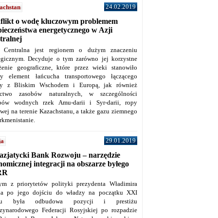
24.02.2019
achstan
flikt o wodę kluczowym problemem
pieczeństwa energetycznego w Azji
tralnej
 Centralna jest regionem o dużym znaczeniu
tegicznym. Decyduje o tym zarówno jej korzystne
żenie geograficzne, które przez wieki stanowiło
y element łańcucha transportowego łączącego
y z Bliskim Wschodem i Europą, jak również
ctwo zasobów naturalnych, w szczególności
bów wodnych rzek Amu-darii i Syr-darii, ropy
owej na terenie Kazachstanu, a także gazu ziemnego
rkmenistanie.
29.01.2019
ja
azjatycki Bank Rozwoju – narzędzie
omicznej integracji na obszarze byłego
RR
ym z priorytetów polityki prezydenta Władimira
na po jego dojściu do władzy na początku XXI
ku była odbudowa pozycji i prestiżu
zynarodowego Federacji Rosyjskiej po rozpadzie