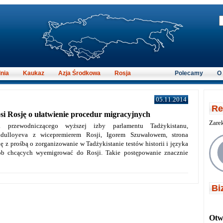
nia
Kaukaz
Azja Środkowa
Rosja
Polecamy
O
05.11.2014
Re
si Rosję o ułatwienie procedur migracyjnych
Zare
a przewodniczącego wyższej izby parlamentu Tadżykistanu,
dulloyeva z wicepremierem Rosji, Igorem Szuwałowem, strona
ię z prośbą o zorganizowanie w Tadżykistanie testów historii i języka
sób chcących wyemigrować do Rosji. Takie postępowanie znacznie
Bi
Otwi