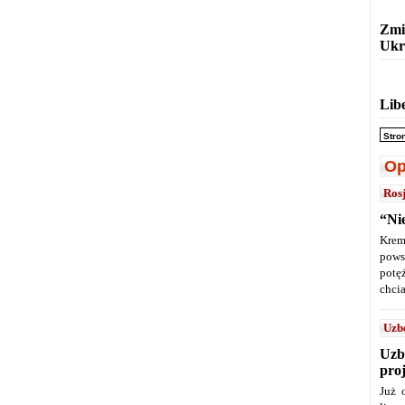
Zmi
Ukr
Lib
Stro
Op
Ros
“Ni
Krem
pows
potę
chcia
Uzb
Uzb
pro
Już 