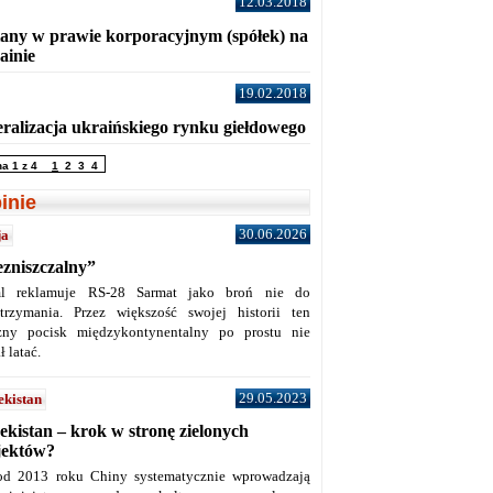
12.03.2018
any w prawie korporacyjnym (spółek) na
ainie
19.02.2018
eralizacja ukraińskiego rynku giełdowego
na 1 z 4
1
2
3
4
inie
30.06.2026
ja
ezniszczalny”
l reklamuje RS-28 Sarmat jako broń nie do
trzymania. Przez większość swojej historii ten
żny pocisk międzykontynentalny po prostu nie
ł latać.
29.05.2023
ekistan
ekistan – krok w stronę zielonych
jektów?
od 2013 roku Chiny systematycznie wprowadzają