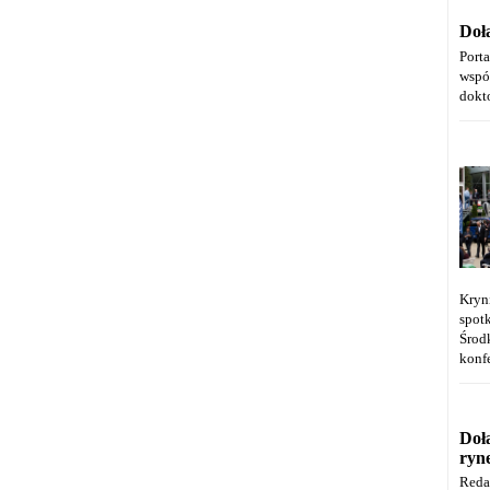
Doł
Port
wspó
dokt
Kryn
spot
Środ
konfe
Doł
ryn
Reda