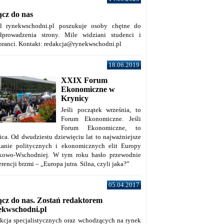
ącz do nas
al rynekwschodni.pl poszukuje osoby chętne do
łprowadzenia strony. Mile widziani studenci i
oranci. Kontakt: redakcja@rynekwschodni.pl
18.06.2019
XXIX Forum
Ekonomiczne w
Krynicy
Jeśli początek września, to
Forum Ekonomiczne. Jeśli
Forum Ekonomiczne, to
ica. Od dwudziestu dziewięciu lat to najważniejsze
kanie politycznych i ekonomicznych elit Europy
kowo-Wschodniej. W tym roku hasło przewodnie
rencji brzmi – „Europa jutra. Silna, czyli jaka?”
05.04.2017
ącz do nas. Zostań redaktorem
ekwschodni.pl
kcja specjalistycznych oraz wchodzących na rynek