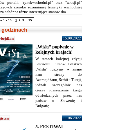
ów portali: "rynekwschodni.pl" oraz "wrosji.pl"
czących szeroko rozumianej tematyki wschodniej
za nabór na różne interesujące stanowiska.
na 1 z 15
1
2
3
...
15
 godzinach
15.08.2022
rbejdżan
„Wisła” popłynie w
kolejnych krajach!
W ramach kolejnej edycji
Festiwalu Filmów Polskich
„Wisła” ruszymy w znane
nam strony: do
Azerbejdżanu, Serbii i Turcji,
jednak szczególnie nas
cieszy rozszerzenie kręgu
odwiedzanych przez nas
państw o Słowenię i
Bułgarię.
11.06.2022
istan
5. FESTIWAL