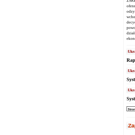
ZSRR
ofen
odz
wcho
decy
powo
dział
ekon
Ukr
Rap
Ukr
Sys
Ukr
Sys
Stro
Za