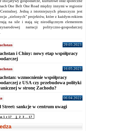
ne inicjatywy gospodarcze, kulturowe oraz społeczne
mach One Belt One Road między innymi w regionie
 Centralnej. Jedną z istotniejszych płaszczyzn jest
ocja „zielonych” projektów, które z każdym rokiem
erają na sile i stają się nieodłącznym elementem
zynarodowej narracji polityczno-gospodarczej
.
29.05.2023
achstan
achstan i Chiny: nowy etap współpracy
podarczej
16.05.2023
achstan
achstan: wzmocnienie współpracy
podarczej z USA czy przebudowa polityki
ranicznej w stronę Zachodu?
06.04.2022
ja
l Street: sankcje w centrum uwagi
na 1 z 17
1
2
3
...
17
edza