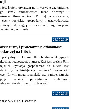
osji
a jest krajem otwartym na inwestycje zagraniczne.
tego każdy cudzoziemiec może otworzyć i
jestrować firmę w Rosji. Poniżej przedstawiamy,
e cechy rosyjskiej gospodarki i ustawodawstwa
y wziąć pod uwagę przy otwieraniu firmy, oraz jakie
j zalety i ograniczenia.
28.05.2019
rcie firmy i prowadzenie działalności
podarczej na Litwie
a jest jednym z krajów UE o bardzo atrakcyjnych
kach na rozpoczęcie biznesu. Kraj jest częścią Unii
pejskiej. Sytuacja gospodarcza na Litwie jest
nie korzystna, istnieje stabilny rozwój gospodarki
owej, Litwini mogą tu znaleźć swoją niszę, istnieją
zyjające warunki prowadzenia działalności
odarczej również dla cudzoziemców.
01.05.2018
atek VAT na Ukrainie