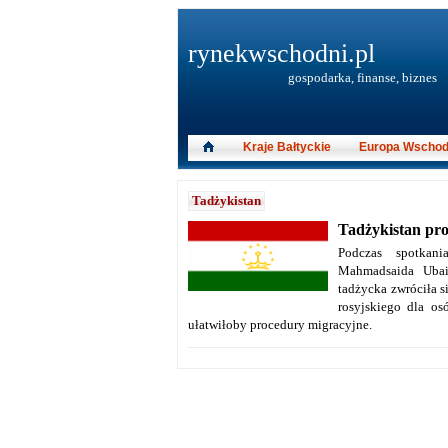
rynekwschodni.pl
gospodarka, finanse, biznes
Kraje Bałtyckie
Europa Wschod
Tadżykistan
Tadżykistan pro
Podczas spotkani
Mahmadsaida Ubai
tadżycka zwróciła s
rosyjskiego dla o
ułatwiłoby procedury migracyjne.