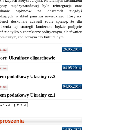
 i rządach Borysa Jelcyna. Naturalnym kierunkiem
sywy międzynarodowej była reintegracja oraz
yskanie wpływów na obszarach niegdyś
dzących w skład państwa sowieckiego. Rosyjscy
denci doskonale zdawali sobie sprawę, że dla
dzenia tej strategii konieczne będzie podjęcie
ań nie tylko o charakterze politycznym, ale również
omicznym, społecznym czy kulturalnym.
26.05.2014
aina
ort: Ukraińscy oligarchowie
04.05.2014
aina
tem podatkowy Ukrainy cz.2
04.05.2014
aina
tem podatkowy Ukrainy cz.1
na 1 z 4
1
2
3
4
proszenia
14.05.2023