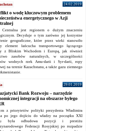
24.02.2019
achstan
flikt o wodę kluczowym problemem
pieczeństwa energetycznego w Azji
tralnej
 Centralna jest regionem o dużym znaczeniu
tegicznym. Decyduje o tym zarówno jej korzystne
żenie geograficzne, które przez wieki stanowiło
y element łańcucha transportowego łączącego
y z Bliskim Wschodem i Europą, jak również
ctwo zasobów naturalnych, w szczególności
bów wodnych rzek Amu-darii i Syr-darii, ropy
owej na terenie Kazachstanu, a także gazu ziemnego
rkmenistanie.
29.01.2019
ja
azjatycki Bank Rozwoju – narzędzie
omicznej integracji na obszarze byłego
RR
ym z priorytetów polityki prezydenta Władimira
na po jego dojściu do władzy na początku XXI
ku była odbudowa pozycji i prestiżu
zynarodowego Federacji Rosyjskiej po rozpadzie