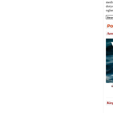
medi
doty
ogłas
Stro
Po
Aze
Kirg