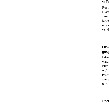
w R
Rosj
Dla
zare
jaki
należ
są je
Otwa
gos
Litw
warun
Euro
ogól
rynk
spr
gosp
Pod