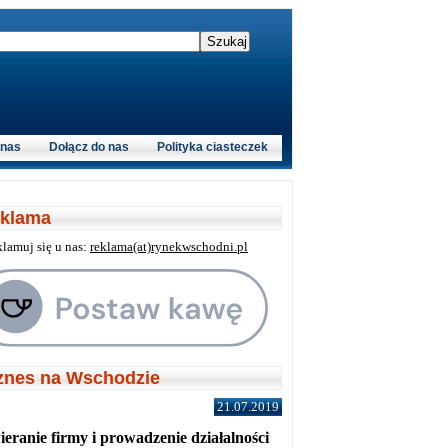
 nas
Dołącz do nas
Polityka ciasteczek
klama
klamuj się u nas:
reklama(at)rynekwschodni.pl
znes na Wschodzie
21.07.2019
eranie firmy i prowadzenie działalności