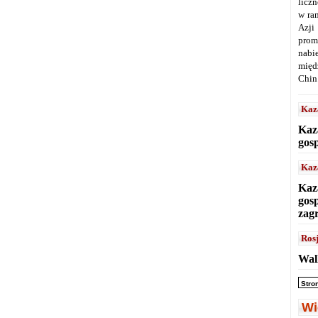
licz
w ra
Azji
prom
nabi
międ
Chin
Kaz
Kaz
gos
Kaz
Kaz
gos
zag
Ros
Wal
Stro
Wi