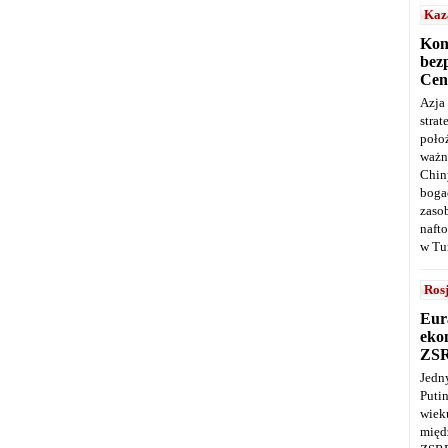
Kaz
Kon
bez
Cen
Azja
stra
poło
ważn
Chin
boga
zaso
naft
w Tu
Ros
Eur
ekon
ZS
Jedn
Puti
wie
międ