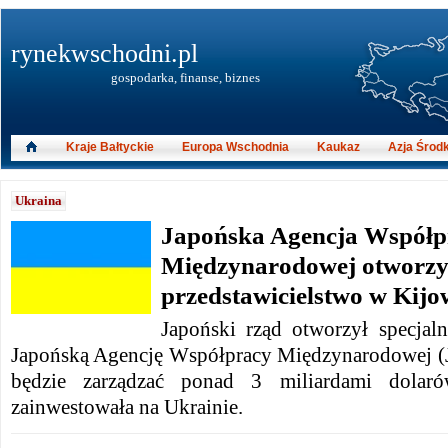
rynekwschodni.pl
gospodarka, finanse, biznes
Kraje Bałtyckie
Europa Wschodnia
Kaukaz
Azja Środ
Ukraina
Japońska Agencja Współp
Międzynarodowej otworzy
przedstawicielstwo w Kijo
Japoński rząd otworzył specjaln
Japońską Agencję Współpracy Międzynarodowej (
będzie zarządzać ponad 3 miliardami dolaró
zainwestowała na Ukrainie.