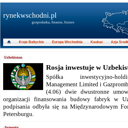
rynekwschodni.pl
gospodarka, finanse, biznes
Kraje Bałtyckie
Europa Wschodnia
Kaukaz
Azja Środ
Uzbekistan
Rosja inwestuje w Uzbekis
Spółka inwestycyjno-hol
Management Limited i Gazpromb
(4.06) dwie dwustronne umow
organizacji finansowania budowy fabryk w Uz
podpisania odbyła się na Międzynarodowym 
Petersburgu.
Armenia