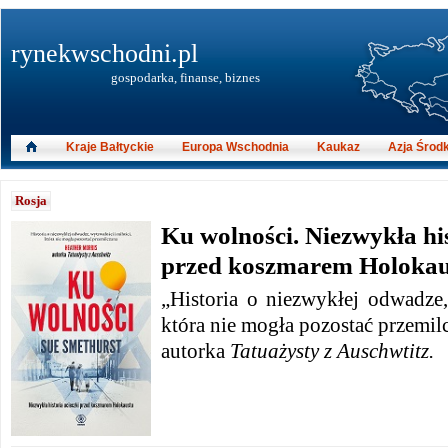
rynekwschodni.pl
gospodarka, finanse, biznes
Kraje Bałtyckie
Europa Wschodnia
Kaukaz
Azja Środ
Rosja
Ku wolności. Niezwykła his
przed koszmarem Holokau
„Historia o niezwykłej odwadze,
która nie mogła pozostać przemil
autorka
Tatuażysty z Auschwtitz.