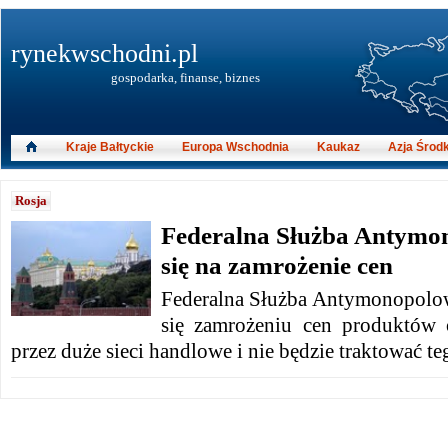
rynekwschodni.pl
gospodarka, finanse, biznes
Kraje Bałtyckie
Europa Wschodnia
Kaukaz
Azja Środ
Rosja
Federalna Służba Antymo
się na zamrożenie cen
Federalna Służba Antymonopolow
się zamrożeniu cen produktów 
przez duże sieci handlowe i nie będzie traktować t