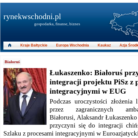
rynekwschodni.pl
gospodarka, finanse, biznes
Kraje Bałtyckie
Europa Wschodnia
Kaukaz
Azja Środ
Białoruś
Łukaszenko: Białoruś przy
integracji projektu PiSz z
integracyjnymi w EUG
Podczas uroczystości złożenia l
przez zagranicznych amba
Białorusi, Alaksandr Łukaszenko 
przyczyni się do integracji chiń
Szlaku z procesami integracyjnymi w Euroazjatycki