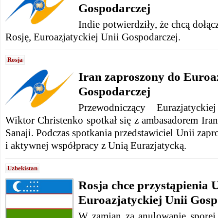
Gospodarczej
Indie potwierdziły, że chcą dołą
Rosję, Euroazjatyckiej Unii Gospodarczej.
Rosja
Iran zaproszony do Euroaz
Gospodarczej
Przewodniczący Eurazjatyckie
Wiktor Christenko spotkał się z ambasadorem I
Sanaji. Podczas spotkania przedstawiciel Unii zapr
i aktywnej współpracy z Unią Eurazjatycką.
Uzbekistan
Rosja chce przystąpienia 
Euroazjatyckiej Unii Gosp
W zamian za anulowanie sporej 