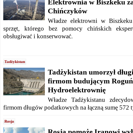
Elektrownia w Biszkeku z
Chińczyków
Władze elektrowni w Biszkeku
sprzęt, którego bez pomocy chińskich ekspe
obsługiwać i konserwować.
Tadżykistan
Tadżykistan umorzył dług
firmom budującym Roguń
Hydroelektrownię
Władze Tadżykistanu zdecydo
firmom długów podatkowych na łączną sumę 572 t
Rosja
Rosja pomoże Iranowi w