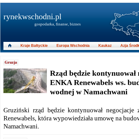
rynekwschodni.pl
gospodarka, finanse, biznes
Kraje Bałtyckie
Europa Wschodnia
Kaukaz
Azja Środ
Gruzja
Rząd będzie kontynuował n
ENKA Renewabels ws. bud
wodnej w Namachwani
Gruziński rząd będzie kontynuował negocjacje
Renewabels, która wypowiedziała umowę na budo
Namachwani.