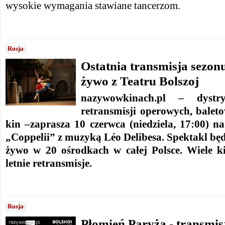
wysokie wymagania stawiane tancerzom.
Rosja
Ostatnia transmisja sezon
żywo z Teatru Bolszoj
nazywowkinach.pl – dystry
retransmisji operowych, balet
kin –zaprasza 10 czerwca (niedziela, 17:00) 
„Coppelii” z muzyką
Léo Delibesa. Spektakl bę
żywo w 20 ośrodkach w całej Polsce. Wiele k
letnie retransmisje.
Rosja
Płomień Paryża - transmisj