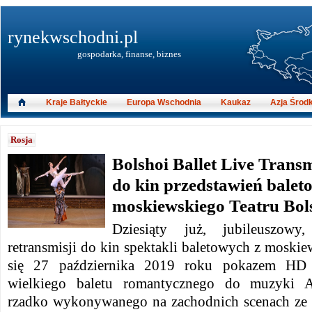
rynekwschodni.pl
gospodarka, finanse, biznes
Kraje Bałtyckie
Europa Wschodnia
Kaukaz
Azja Środ
Rosja
Bolshoi Ballet Live Transm
do kin przedstawień balet
moskiewskiego Teatru Bol
Dziesiąty już, jubileuszowy
retransmisji do kin spektakli baletowych z moskie
się 27 października 2019 roku pokazem H
wielkiego baletu romantycznego do muzyki A
rzadko wykonywanego na zachodnich scenach ze