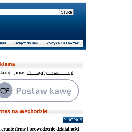
 nas
Dołącz do nas
Polityka ciasteczek
klama
klamuj się u nas:
reklama(at)rynekwschodni.pl
znes na Wschodzie
21.07.2019
eranie firmy i prowadzenie działalności