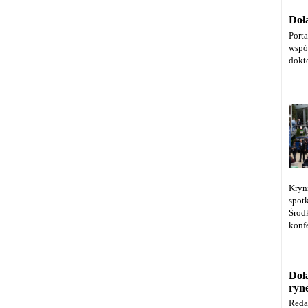
Doł
Port
wspó
dokt
Kryn
spot
Środ
konfe
Doł
ryn
Reda