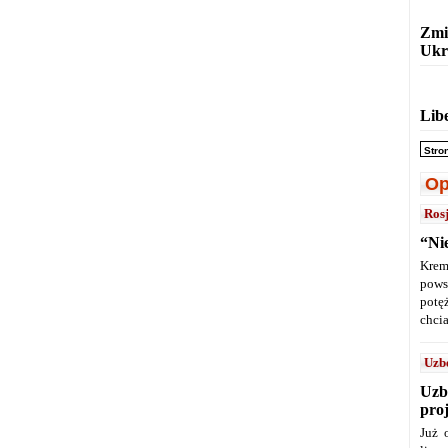
Zmi
Ukr
Lib
Stro
Op
Ros
“Ni
Krem
pows
potę
chcia
Uzb
Uzb
pro
Już 