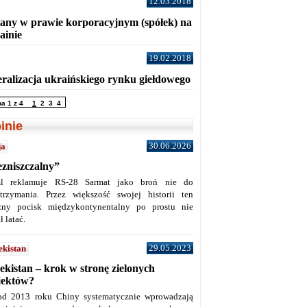
12.03.2018
any w prawie korporacyjnym (spółek) na
ainie
19.02.2018
eralizacja ukraińskiego rynku giełdowego
na 1 z 4
1
2
3
4
inie
30.06.2026
ja
ezniszczalny”
l reklamuje RS-28 Sarmat jako broń nie do
trzymania. Przez większość swojej historii ten
żny pocisk międzykontynentalny po prostu nie
ł latać.
29.05.2023
ekistan
ekistan – krok w stronę zielonych
jektów?
od 2013 roku Chiny systematycznie wprowadzają