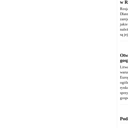
w R
Rosj
Dla
zare
jaki
należ
są je
Otwa
gos
Litw
warun
Euro
ogól
rynk
spr
gosp
Pod