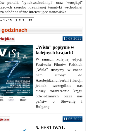
ów portali: "rynekwschodni.pl" oraz "wrosji.pl"
czących szeroko rozumianej tematyki wschodniej
za nabór na różne interesujące stanowiska.
na 1 z 15
1
2
3
...
15
 godzinach
15.08.2022
rbejdżan
„Wisła” popłynie w
kolejnych krajach!
W ramach kolejnej edycji
Festiwalu Filmów Polskich
„Wisła” ruszymy w znane
nam strony: do
Azerbejdżanu, Serbii i Turcji,
jednak szczególnie nas
cieszy rozszerzenie kręgu
odwiedzanych przez nas
państw o Słowenię i
Bułgarię.
11.06.2022
istan
5. FESTIWAL