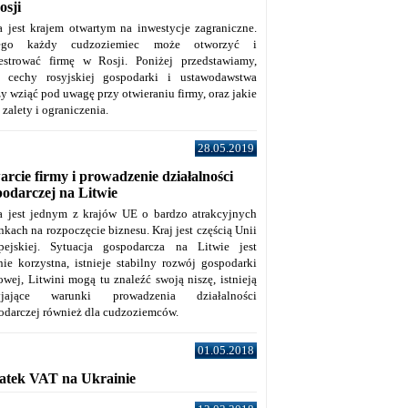
osji
a jest krajem otwartym na inwestycje zagraniczne.
tego każdy cudzoziemiec może otworzyć i
jestrować firmę w Rosji. Poniżej przedstawiamy,
e cechy rosyjskiej gospodarki i ustawodawstwa
y wziąć pod uwagę przy otwieraniu firmy, oraz jakie
j zalety i ograniczenia.
28.05.2019
rcie firmy i prowadzenie działalności
podarczej na Litwie
a jest jednym z krajów UE o bardzo atrakcyjnych
kach na rozpoczęcie biznesu. Kraj jest częścią Unii
pejskiej. Sytuacja gospodarcza na Litwie jest
nie korzystna, istnieje stabilny rozwój gospodarki
owej, Litwini mogą tu znaleźć swoją niszę, istnieją
zyjające warunki prowadzenia działalności
odarczej również dla cudzoziemców.
01.05.2018
atek VAT na Ukrainie