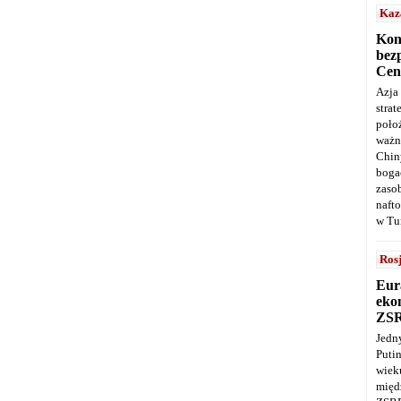
Kaz
Kon
bez
Cen
Azja
stra
poło
ważn
Chin
boga
zaso
naft
w Tu
Ros
Eur
ekon
ZS
Jedn
Puti
wie
międ