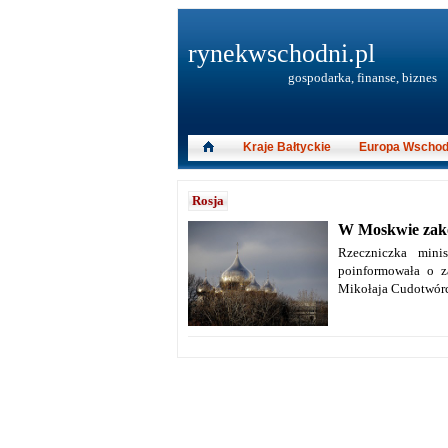
rynekwschodni.pl
gospodarka, finanse, biznes
Kraje Bałtyckie
Europa Wschod
Rosja
W Moskwie zakoń
Rzeczniczka minis
poinformowała o z
Mikołaja Cudotwórc