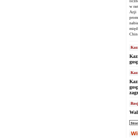
licz
w ra
Azji
prom
nabi
międ
Chin
Kaz
Kaz
gos
Kaz
Kaz
gos
zag
Ros
Wal
Stro
Wi