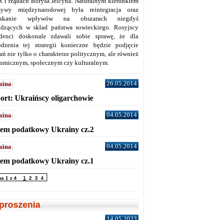
 i rządach Borysa Jelcyna. Naturalnym kierunkiem
sywy międzynarodowej była reintegracja oraz
yskanie wpływów na obszarach niegdyś
dzących w skład państwa sowieckiego. Rosyjscy
denci doskonale zdawali sobie sprawę, że dla
dzenia tej strategii konieczne będzie podjęcie
ań nie tylko o charakterze politycznym, ale również
omicznym, społecznym czy kulturalnym.
26.05.2014
aina
ort: Ukraińscy oligarchowie
04.05.2014
aina
tem podatkowy Ukrainy cz.2
04.05.2014
aina
tem podatkowy Ukrainy cz.1
na 1 z 4
1
2
3
4
proszenia
14.05.2023