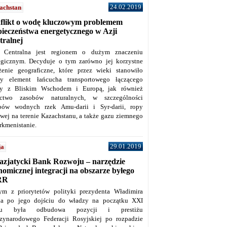
24.02.2019
achstan
flikt o wodę kluczowym problemem
pieczeństwa energetycznego w Azji
tralnej
 Centralna jest regionem o dużym znaczeniu
tegicznym. Decyduje o tym zarówno jej korzystne
żenie geograficzne, które przez wieki stanowiło
y element łańcucha transportowego łączącego
y z Bliskim Wschodem i Europą, jak również
ctwo zasobów naturalnych, w szczególności
bów wodnych rzek Amu-darii i Syr-darii, ropy
owej na terenie Kazachstanu, a także gazu ziemnego
rkmenistanie.
29.01.2019
ja
azjatycki Bank Rozwoju – narzędzie
omicznej integracji na obszarze byłego
RR
ym z priorytetów polityki prezydenta Władimira
na po jego dojściu do władzy na początku XXI
ku była odbudowa pozycji i prestiżu
zynarodowego Federacji Rosyjskiej po rozpadzie