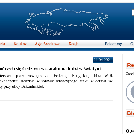
nia
Kaukaz
Azja Środkowa
Rosja
Polecamy
O
21.04.2021
Re
czyło się śledztwo ws. ataku na ludzi w świątyni
Zare
terstwa spraw wewnętrznych Federacji Rosyjskiej, Irina Wołk
akończeniu śledztwa w sprawie sensacyjnego ataku w cerkwi św.
y przy ulicy Bakuninskiej.
Bi
Otwi