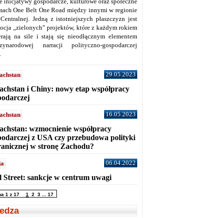
ne inicjatywy gospodarcze, kulturowe oraz społeczne
mach One Belt One Road między innymi w regionie
 Centralnej. Jedną z istotniejszych płaszczyzn jest
ocja „zielonych” projektów, które z każdym rokiem
erają na sile i stają się nieodłącznym elementem
zynarodowej narracji polityczno-gospodarczej
.
29.05.2023
achstan
achstan i Chiny: nowy etap współpracy
podarczej
16.05.2023
achstan
achstan: wzmocnienie współpracy
podarczej z USA czy przebudowa polityki
ranicznej w stronę Zachodu?
06.04.2022
ja
l Street: sankcje w centrum uwagi
na 1 z 17
1
2
3
...
17
edza