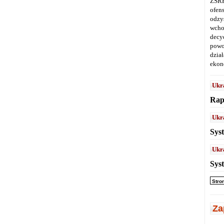
ZSRR
ofen
odz
wcho
decy
powo
dział
ekon
Ukr
Rap
Ukr
Sys
Ukr
Sys
Stro
Za