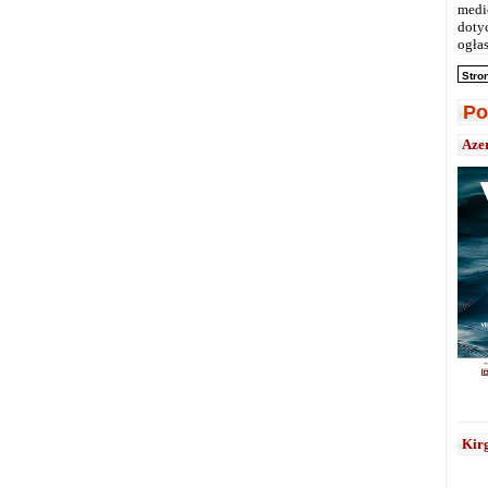
medi
doty
ogłas
Stro
Po
Aze
Kirg