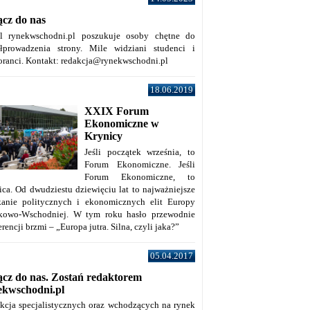
ącz do nas
al rynekwschodni.pl poszukuje osoby chętne do
łprowadzenia strony. Mile widziani studenci i
oranci. Kontakt: redakcja@rynekwschodni.pl
18.06.2019
XXIX Forum
Ekonomiczne w
Krynicy
Jeśli początek września, to
Forum Ekonomiczne. Jeśli
Forum Ekonomiczne, to
ica. Od dwudziestu dziewięciu lat to najważniejsze
kanie politycznych i ekonomicznych elit Europy
kowo-Wschodniej. W tym roku hasło przewodnie
rencji brzmi – „Europa jutra. Silna, czyli jaka?”
05.04.2017
ącz do nas. Zostań redaktorem
ekwschodni.pl
kcja specjalistycznych oraz wchodzących na rynek