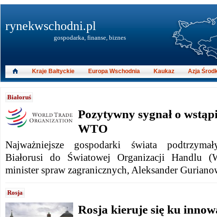
rynekwschodni.pl
gospodarka, finanse, biznes
Kraje Bałtyckie
Europa Wschodnia
Kaukaz
Azja Środ
Białoruś
Pozytywny sygnał o wstąpi
WTO
Najważniejsze gospodarki świata podtrzyma
Białorusi do Światowej Organizacji Handlu 
minister spraw zagranicznych, Aleksander Guriano
Rosja
Rosja kieruje się ku innow