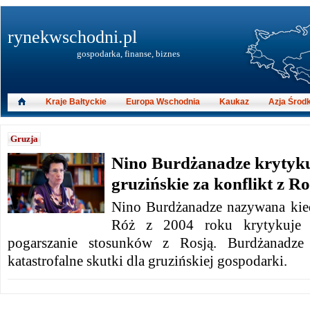
rynekwschodni.pl
gospodarka, finanse, biznes
Kraje Bałtyckie
Europa Wschodnia
Kaukaz
Azja Środ
Gruzja
Nino Burdżanadze krytyku
gruzińskie za konflikt z Ro
Nino Burdżanadze nazywana kie
Róż z 2004 roku krytykuje w
pogarszanie stosunków z Rosją. Burdżanadze
katastrofalne skutki dla gruzińskiej gospodarki.