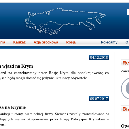
nia
Kaukaz
Azja Środkowa
Rosja
Polecamy
O
04.12.2018
Re
a wjazd na Krym
Zare
jazd na zaanektowany przez Rosję Krym dla obcokrajowców, co
ysep będą mogli dostać się jedynie ukraińscy obywatele.
09.07.2017
sa na Krymie
Bi
nkcji turbiny niemieckiej firmy Siemens zostały zainstalowane w
jdujących się na okupowanym przez Rosję Półwyspie Krymskim –
ers.
Otwi