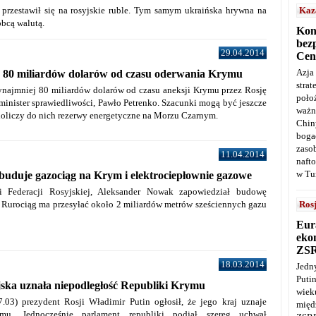
 przestawił się na rosyjskie ruble. Tym samym ukraińska hrywna na
Kaz
obcą walutą.
Kon
bez
29.04.2014
Cen
Azja
a 80 miliardów dolarów od czasu oderwania Krymu
stra
zynajmniej 80 miliardów dolarów od czasu aneksji Krymu przez Rosję
poło
 minister sprawiedliwości, Pawło Petrenko. Szacunki mogą być jeszcze
ważn
doliczy do nich rezerwy energetyczne na Morzu Czarnym.
Chin
boga
zaso
11.04.2014
naft
w Tu
uduje gazociąg na Krym i elektrociepłownie gazowe
ki Federacji Rosyjskiej, Aleksander Nowak zapowiedział budowę
Ros
 Rurociąg ma przesyłać około 2 miliardów metrów sześciennych gazu
Eur
ekon
ZS
18.03.2014
Jedn
Puti
ska uznała niepodległość Republiki Krymu
wie
.03) prezydent Rosji Władimir Putin ogłosił, że jego kraj uznaje
międ
ymu. Jednocześnie parlament republiki podjął szereg uchwał