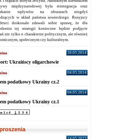
 i rządach Borysa Jelcyna. Naturalnym kierunkiem
sywy międzynarodowej była reintegracja oraz
yskanie wpływów na obszarach niegdyś
dzących w skład państwa sowieckiego. Rosyjscy
denci doskonale zdawali sobie sprawę, że dla
dzenia tej strategii konieczne będzie podjęcie
ań nie tylko o charakterze politycznym, ale również
omicznym, społecznym czy kulturalnym.
26.05.2014
aina
ort: Ukraińscy oligarchowie
04.05.2014
aina
tem podatkowy Ukrainy cz.2
04.05.2014
aina
tem podatkowy Ukrainy cz.1
na 1 z 4
1
2
3
4
proszenia
14.05.2023