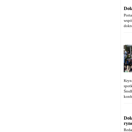
Doł
Port
wspó
dokt
Kryn
spot
Środ
konfe
Doł
ryn
Reda