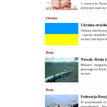
1 czerwca br. Krym
półwyspie staje się 
Ukraina
Ukraina stracił
Ukraina straciła pr
– szacuje ukraiński
wyższe jeśli Kijów 
Rosja
Nowak: Rosja zb
Minister energety
gazociągu na Krym.
rocznie.
Rosja
Federacja Rosyj
W poniedziałek (17
niepodległość Kr