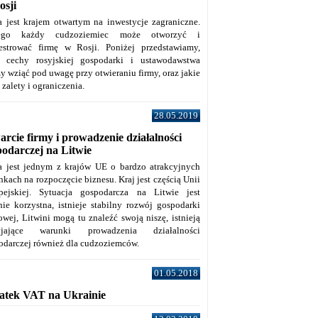
osji
a jest krajem otwartym na inwestycje zagraniczne.
tego każdy cudzoziemiec może otworzyć i
jestrować firmę w Rosji. Poniżej przedstawiamy,
e cechy rosyjskiej gospodarki i ustawodawstwa
y wziąć pod uwagę przy otwieraniu firmy, oraz jakie
j zalety i ograniczenia.
28.05.2019
rcie firmy i prowadzenie działalności
podarczej na Litwie
a jest jednym z krajów UE o bardzo atrakcyjnych
kach na rozpoczęcie biznesu. Kraj jest częścią Unii
pejskiej. Sytuacja gospodarcza na Litwie jest
nie korzystna, istnieje stabilny rozwój gospodarki
owej, Litwini mogą tu znaleźć swoją niszę, istnieją
zyjające warunki prowadzenia działalności
odarczej również dla cudzoziemców.
01.05.2018
atek VAT na Ukrainie