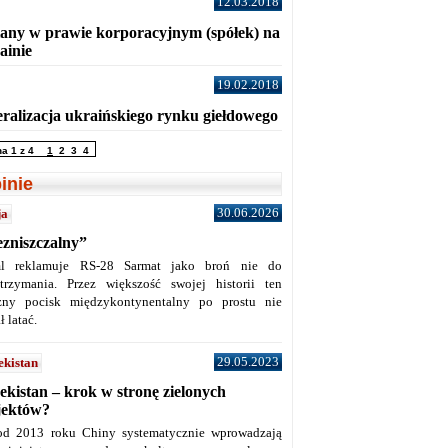
12.03.2018
any w prawie korporacyjnym (spółek) na
ainie
19.02.2018
eralizacja ukraińskiego rynku giełdowego
na 1 z 4
1
2
3
4
inie
30.06.2026
ja
ezniszczalny”
l reklamuje RS-28 Sarmat jako broń nie do
trzymania. Przez większość swojej historii ten
żny pocisk międzykontynentalny po prostu nie
ł latać.
29.05.2023
ekistan
ekistan – krok w stronę zielonych
jektów?
od 2013 roku Chiny systematycznie wprowadzają