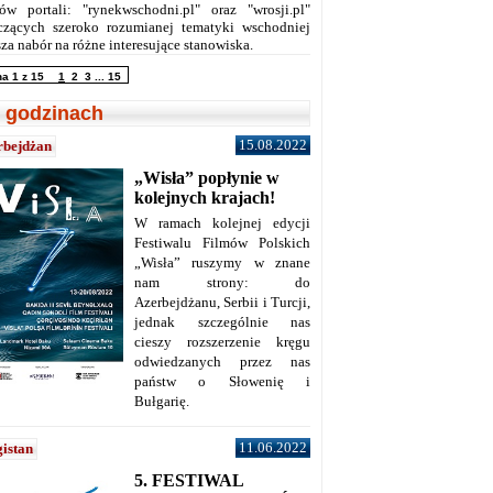
ów portali: "rynekwschodni.pl" oraz "wrosji.pl"
czących szeroko rozumianej tematyki wschodniej
za nabór na różne interesujące stanowiska.
na 1 z 15
1
2
3
...
15
 godzinach
15.08.2022
rbejdżan
„Wisła” popłynie w
kolejnych krajach!
W ramach kolejnej edycji
Festiwalu Filmów Polskich
„Wisła” ruszymy w znane
nam strony: do
Azerbejdżanu, Serbii i Turcji,
jednak szczególnie nas
cieszy rozszerzenie kręgu
odwiedzanych przez nas
państw o Słowenię i
Bułgarię.
11.06.2022
istan
5. FESTIWAL