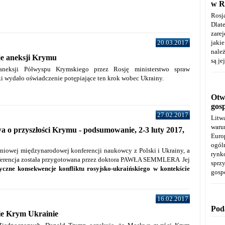
w R
Rosj
Dla
zare
jaki
20.03.2017
należ
je aneksji Krymu
są je
neksji Półwyspu Krymskiego przez Rosję ministerstwo spraw
i wydało oświadczenie potępiające ten krok wobec Ukrainy.
Otwa
gos
27.02.2017
Litw
warun
o przyszłości Krymu - podsumowanie, 2-3 luty 2017,
Euro
ogól
iowej międzynarodowej konferencji naukowcy z Polski i Ukrainy, a
rynk
nferencja została przygotowana przez doktora PAWŁA SEMMLERA Jej
spr
czne konsekwencje konfliktu rosyjsko-ukraińskiego w kontekście
gosp
16.02.2017
Pod
e Krym Ukrainie