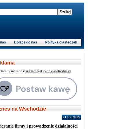
 nas
Dołącz do nas
Polityka ciasteczek
klama
klamuj się u nas:
reklama(at)rynekwschodni.pl
znes na Wschodzie
21.07.2019
eranie firmy i prowadzenie działalności