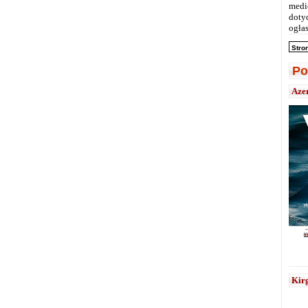
medi
doty
ogłas
Stro
Po
Aze
Kirg