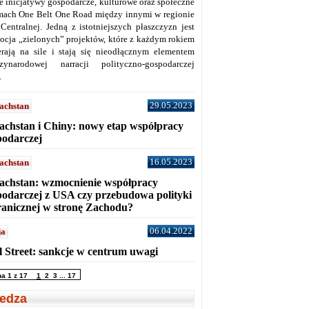
ne inicjatywy gospodarcze, kulturowe oraz społeczne
mach One Belt One Road między innymi w regionie
 Centralnej. Jedną z istotniejszych płaszczyzn jest
ocja „zielonych” projektów, które z każdym rokiem
erają na sile i stają się nieodłącznym elementem
zynarodowej narracji polityczno-gospodarczej
.
29.05.2023
achstan
achstan i Chiny: nowy etap współpracy
podarczej
16.05.2023
achstan
achstan: wzmocnienie współpracy
podarczej z USA czy przebudowa polityki
ranicznej w stronę Zachodu?
06.04.2022
ja
l Street: sankcje w centrum uwagi
na 1 z 17
1
2
3
...
17
edza