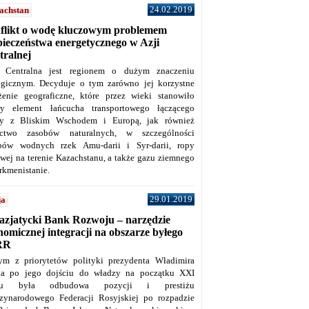
24.02.2019
achstan
flikt o wodę kluczowym problemem
pieczeństwa energetycznego w Azji
tralnej
 Centralna jest regionem o dużym znaczeniu
tegicznym. Decyduje o tym zarówno jej korzystne
żenie geograficzne, które przez wieki stanowiło
y element łańcucha transportowego łączącego
y z Bliskim Wschodem i Europą, jak również
ctwo zasobów naturalnych, w szczególności
bów wodnych rzek Amu-darii i Syr-darii, ropy
owej na terenie Kazachstanu, a także gazu ziemnego
rkmenistanie.
29.01.2019
ja
azjatycki Bank Rozwoju – narzędzie
omicznej integracji na obszarze byłego
RR
ym z priorytetów polityki prezydenta Władimira
na po jego dojściu do władzy na początku XXI
ku była odbudowa pozycji i prestiżu
zynarodowego Federacji Rosyjskiej po rozpadzie