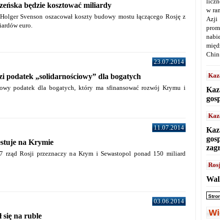
licz
eńska będzie kosztować miliardy
w ra
 Holger Svenson oszacował koszty budowy mostu łączącego Rosję z
Azji
iardów euro.
prom
nabi
międ
Chin
23.07.2014
Kaz
i podatek „solidarnościowy” dla bogatych
owy podatek dla bogatych, który ma sfinansować rozwój Krymu i
Kaz
gos
Kaz
11.07.2014
Kaz
gos
stuje na Krymie
zag
7 rząd Rosji przeznaczy na Krym i Sewastopol ponad 150 miliard
Ros
Wal
Stro
03.06.2014
Wi
 się na ruble