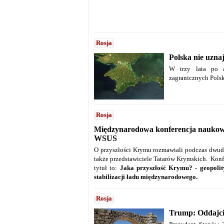
Rosja
Polska nie uzna
W trzy lata po a
zagranicznych Polsk
Rosja
Międzynarodowa konferencja naukowa 
WSUS
O przyszłości Krymu rozmawiali podczas dwudn
także przedstawiciele Tatarów Krymskich. Ko
tytuł to:
Jaka przyszłość Krymu? - geopolity
stabilizacji ładu międzynarodowego.
Rosja
Trump: Oddajci