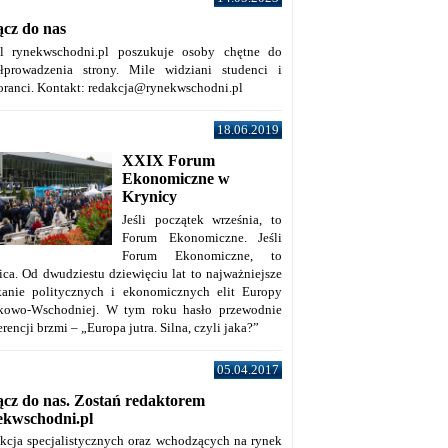
ącz do nas
al rynekwschodni.pl poszukuje osoby chętne do
łprowadzenia strony. Mile widziani studenci i
oranci. Kontakt: redakcja@rynekwschodni.pl
18.06.2019
XXIX Forum
Ekonomiczne w
Krynicy
Jeśli początek września, to
Forum Ekonomiczne. Jeśli
Forum Ekonomiczne, to
ica. Od dwudziestu dziewięciu lat to najważniejsze
kanie politycznych i ekonomicznych elit Europy
kowo-Wschodniej. W tym roku hasło przewodnie
rencji brzmi – „Europa jutra. Silna, czyli jaka?”
05.04.2017
ącz do nas. Zostań redaktorem
ekwschodni.pl
kcja specjalistycznych oraz wchodzących na rynek