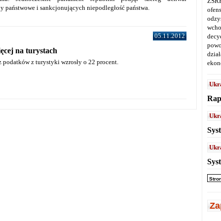
ZSRR
y państwowe i sankcjonujących niepodległość państwa.
ofen
odz
wcho
05.11.2012
decy
powo
ęcej na turystach
dział
podatków z turystyki wzrosły o 22 procent.
ekon
Ukr
Rap
Ukr
Sys
Ukr
Sys
Stro
Za