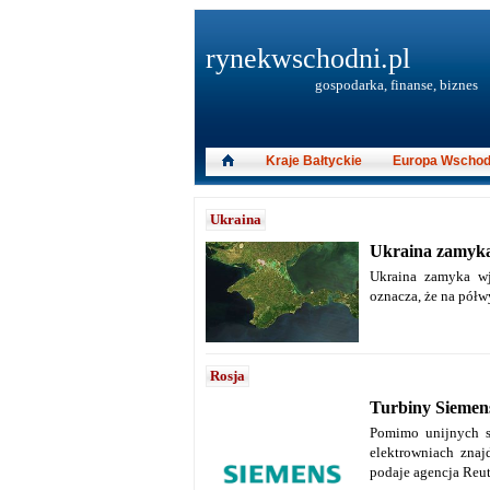
rynekwschodni.pl
gospodarka, finanse, biznes
Kraje Bałtyckie
Europa Wschod
Ukraina
Ukraina zamyk
Ukraina zamyka w
oznacza, że na półw
Rosja
Turbiny Siemen
Pomimo unijnych sa
elektrowniach zna
podaje agencja Reut