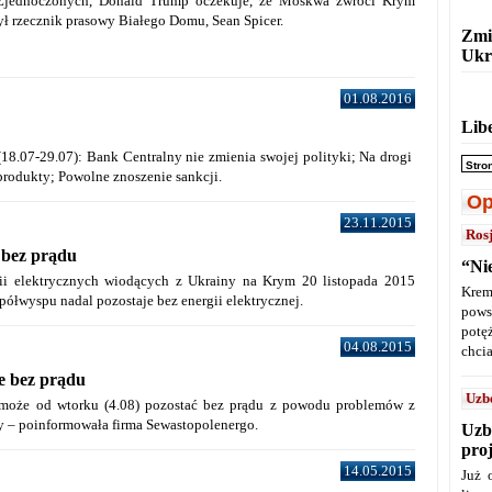
Zjednoczonych, Donald Trump oczekuje, że Moskwa zwróci Krym
ył rzecznik prasowy Białego Domu, Sean Spicer.
Zmi
Ukr
01.08.2016
Lib
(18.07-29.07): Bank Centralny nie zmienia swojej polityki; Na drogi
Stro
 produkty; Powolne znoszenie sankcji.
Op
23.11.2015
Ros
 bez prądu
“Ni
ii elektrycznych wiodących z Ukrainy na Krym 20 listopada 2015
Krem
 półwyspu nadal pozostaje bez energii elektrycznej.
pows
potę
04.08.2015
chcia
e bez prądu
Uzb
może od wtorku (4.08) pozostać bez prądu z powodu problemów z
y – poinformowała firma Sewastopolenergo.
Uzb
pro
14.05.2015
Już 