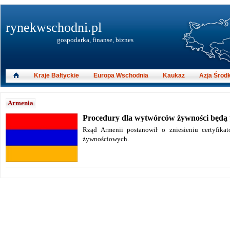
rynekwschodni.pl
gospodarka, finanse, biznes
Kraje Bałtyckie
Europa Wschodnia
Kaukaz
Azja Środ
Armenia
Procedury dla wytwórców żywności będą 
Rząd Armenii postanowił o zniesieniu certyfika
żywnościowych.