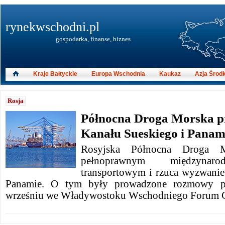
rynekwschodni.pl
gospodarka, finanse, biznes
Kraje Bałtyckie
Europa Wschodnia
Kaukaz
Azja Środ
Rosja
Północna Droga Morska pr
Kanału Sueskiego i Pana
Rosyjska Północna Droga 
pełnoprawnym międzynar
transportowym i rzuca wyzwani
Panamie. O tym były prowadzone rozmowy po
wrześniu we Władywostoku Wschodniego Forum 