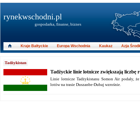
rynekwschodni.pl
gospodarka, finanse, biznes
Kraje Bałtyckie
Europa Wschodnia
Kaukaz
Azja Środ
Tadżykistan
Tadżyckie linie lotnicze zwiększają liczbę
Linie lotnicze Tadżykistanu Somon Air podały, że
lotów na trasie Duszanbe-Dubaj wzrośnie.