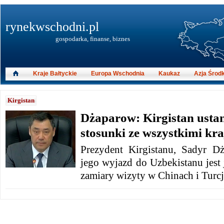
rynekwschodni.pl
gospodarka, finanse, biznes
Kraje Bałtyckie
Europa Wschodnia
Kaukaz
Azja Środ
Kirgistan
Dżaparow: Kirgistan usta
stosunki ze wszystkimi kr
Prezydent Kirgistanu, Sadyr D
jego wyjazd do Uzbekistanu jest 
zamiary wizyty w Chinach i Turcj