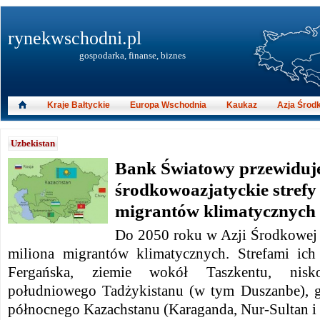
rynekwschodni.pl
gospodarka, finanse, biznes
Kraje Bałtyckie
Europa Wschodnia
Kaukaz
Azja Środ
Uzbekistan
Bank Światowy przewiduj
środkowoazjatyckie stref
migrantów klimatycznych
Do 2050 roku w Azji Środkowej 
miliona migrantów klimatycznych.
Strefami ic
Fergańska, ziemie wokół Taszkentu, nisk
południowego Tadżykistanu (w tym Duszanbe), g
północnego Kazachstanu (Karaganda, Nur-Sultan i 