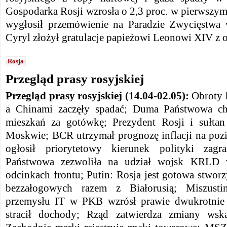
Gospodarka Rosji wzrosła o 2,3 proc. w pierwszym 
wygłosił przemówienie na Paradzie Zwycięstwa 
Cyryl złożył gratulacje papieżowi Leonowi XIV z 
Rosja
Przegląd prasy rosyjskiej
Przegląd prasy rosyjskiej (14.04-02.05):
Obroty 
a Chinami zaczęły spadać; Duma Państwowa ch
mieszkań za gotówkę; Prezydent Rosji i sułt
Moskwie; BCR utrzymał prognozę inflacji na pozi
ogłosił priorytetowy kierunek polityki zagr
Państwowa zezwoliła na udział wojsk KRLD 
odcinkach frontu; Putin: Rosja jest gotowa stwo
bezzałogowych razem z Białorusią; Miszusti
przemysłu IT w PKB wzrósł prawie dwukrotnie 
stracił dochody; Rząd zatwierdza zmiany wsk