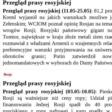
Przegląd prasy rosyjskiej
Przegląd prasy rosyjskiej (11.05-25.05)
: 81,2 pr
Kreml wyjasnił na jakich warunkach mozliwe je
Zełenskim; WCIOM poznał opinię Rosjan na temat
wrogów Rosji; Rosyjski państwowy gigant na
Tomtor, największe w kraju złoże metali ziem rz
rozmawiał z władzami Armenii o wzajemnych rela
preferencyjne warunki przyjmowania na uniwersy
obrońców granic; Putin zatwierdził n
jednomandatowych w wyborach do Dumy Państwo
Rosja
Przegląd prasy rosyjskiej
Przegląd prasy rosyjskiej (03.05-10.05)
: Pies
Rosji są ważniejsze niż ceny ropy; Udział p
finansowaniu Jednej Rosji spadł do 40 pro
rosyjskiego z ropy naftowej i gazu spadły w