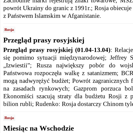
Zachodnie marki rejestrują znaki towarowe; MSZ
powrót Ukrainy do granic z 1991r.; Rosja obiecuj
z Państwem Islamskim w Afganistanie.
Rosja
Przegląd prasy rosyjskiej
Przegląd prasy rosyjskiej (01.04-13.04)
: Relacj
się pomimo sytuacji międzynarodowej; Jeffrey 
„Izwiestii”; Rusza największy pobór do wo
Państwowa rozpoczęła walkę z satanizmem; BCR
mogą nadwyrężyć budżet; Powrót zagranicznych f
na zasadach rynkowych; Gazprom porzuca boli
Ekonomiści szacują straty dla budżetu Rosji z
bilion rubli; Rudenko: Rosja dostarczy Chinom tyle
Rosja
Miesiąc na Wschodzie