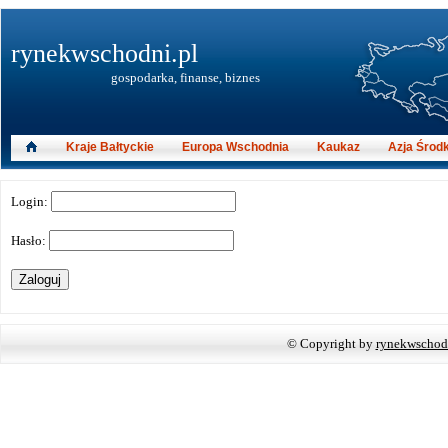
rynekwschodni.pl
gospodarka, finanse, biznes
Kraje Bałtyckie
Europa Wschodnia
Kaukaz
Azja Środ
Login:
Hasło:
© Copyright by
rynekwschod